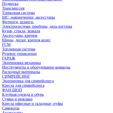
Подвеска
Трансмиссия
Тормозная система
ШС, наконечники, аксессуары
Фитинги, шланги.
Электросистема, приборы, дата-логгеры
Кузов, стекла, зеркала
Аксессуары, крепеж
Шины, диски, крепеж колес
ГСМ
Топливная система
Рулевое управление
ГАРАЖ
Экипировка механика
Инструменты и оборудование команды
Расходные материалы
СИМРЕЙСИНГ
Экипировка для симрейсинга
Кресла для симрейсинга
ФАН ШОП
Клубная одежда и обувь
Сумки и рюкзаки
Кресла офисные и складные, пуфы
Самокаты
Аксессуары