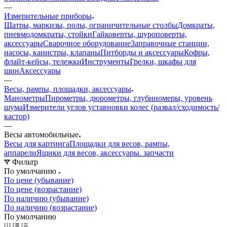
—
Измерительные приборы
Шатры, маркизы, полы, ограничительные столбы
Домкраты,
пневмодомкраты, стойки
Гайковерты, шуроповерты,
аксессуары
Сварочное оборудование
Заправочные станции,
насосы, канистры, клапаны
Питборды и аксессуары
Кофры,
флайт-кейсы, тележки
Инструменты
Грелки, шкафы для
шин
Аксессуары
—
Весы, рампы, площадки, аксессуары
Манометры
Пирометры, дюрометры, глубиномеры, уровень
шума
Измерители углов уставновки колес (развал/сходимость/
кастор)
—
Весы автомобильные
Весы для картинга
Площадки для весов, рампы,
аппарели
Ящики для весов, аксессуары. запчасти
Фильтр
По умолчанию
По цене (убывание)
По цене (возрастание)
По наличию (убывание)
По наличию (возрастание)
По умолчанию