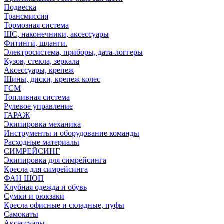
Подвеска
Трансмиссия
Тормозная система
ШС, наконечники, аксессуары
Фитинги, шланги.
Электросистема, приборы, дата-логгеры
Кузов, стекла, зеркала
Аксессуары, крепеж
Шины, диски, крепеж колес
ГСМ
Топливная система
Рулевое управление
ГАРАЖ
Экипировка механика
Инструменты и оборудование команды
Расходные материалы
СИМРЕЙСИНГ
Экипировка для симрейсинга
Кресла для симрейсинга
ФАН ШОП
Клубная одежда и обувь
Сумки и рюкзаки
Кресла офисные и складные, пуфы
Самокаты
Аксессуары