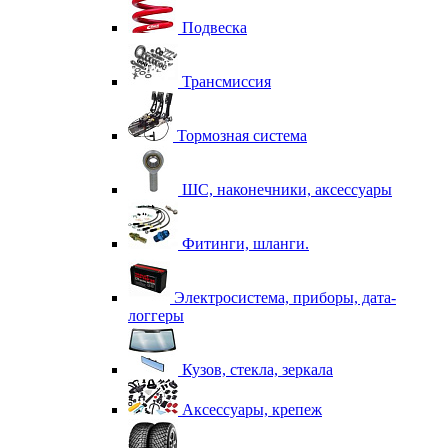
Подвеска
Трансмиссия
Тормозная система
ШС, наконечники, аксессуары
Фитинги, шланги.
Электросистема, приборы, дата-
логгеры
Кузов, стекла, зеркала
Аксессуары, крепеж