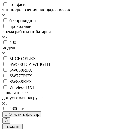
Longacre
тип подключения площадок весов
беспроводные
проводные
время работы от батареи
400 ч.
модель
MICROFLEX
SW500 E-Z WEIGHT
SW650RFX
SW777RFX
SW888RFX
Wireless DXI
Показать все
допустимая нагрузка
2800 кг.
Очистить фильтр
Показать