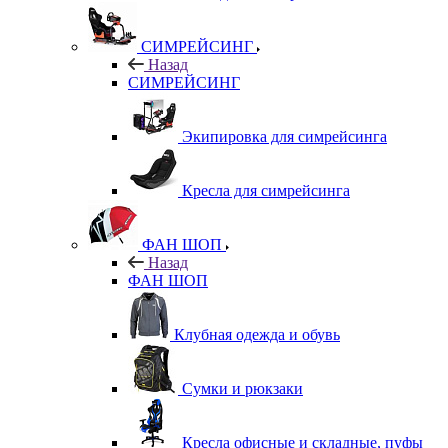
СИМРЕЙСИНГ
Назад
СИМРЕЙСИНГ
Экипировка для симрейсинга
Кресла для симрейсинга
ФАН ШОП
Назад
ФАН ШОП
Клубная одежда и обувь
Сумки и рюкзаки
Кресла офисные и складные, пуфы