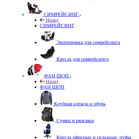
СИМРЕЙСИНГ
Назад
СИМРЕЙСИНГ
Экипировка для симрейсинга
Кресла для симрейсинга
ФАН ШОП
Назад
ФАН ШОП
Клубная одежда и обувь
Сумки и рюкзаки
Кресла офисные и складные, пуфы