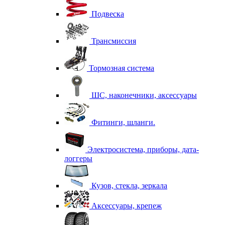
Подвеска
Трансмиссия
Тормозная система
ШС, наконечники, аксессуары
Фитинги, шланги.
Электросистема, приборы, дата-
логгеры
Кузов, стекла, зеркала
Аксессуары, крепеж