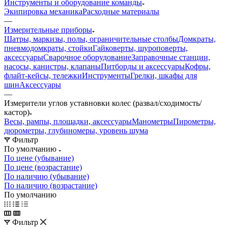
Инструменты и оборудование команды
Экипировка механика
Расходные материалы
—
Измерительные приборы
Шатры, маркизы, полы, ограничительные столбы
Домкраты,
пневмодомкраты, стойки
Гайковерты, шуроповерты,
аксессуары
Сварочное оборудование
Заправочные станции,
насосы, канистры, клапаны
Питборды и аксессуары
Кофры,
флайт-кейсы, тележки
Инструменты
Грелки, шкафы для
шин
Аксессуары
—
Измерители углов уставновки колес (развал/сходимость/
кастор)
Весы, рампы, площадки, аксессуары
Манометры
Пирометры,
дюрометры, глубиномеры, уровень шума
Фильтр
По умолчанию
По цене (убывание)
По цене (возрастание)
По наличию (убывание)
По наличию (возрастание)
По умолчанию
Фильтр