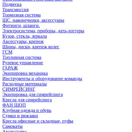
Подвеска
Трансмиссия
Тормозная система
ШС, наконечники, аксессуары
Фитинги, шланги.
Электросистема, приборы, дата-логгеры
Кузов, стекла, зеркала
Аксессуары, крепеж
Шины, диски, крепеж колес
ГСМ
Топливная система
Рулевое управление
ГАРАЖ
Экипировка механика
Инструменты и оборудование команды
Расходные материалы
СИМРЕЙСИНГ
Экипировка для симрейсинга
Кресла для симрейсинга
ФАН ШОП
Клубная одежда и обувь
Сумки и рюкзаки
Кресла офисные и складные, пуфы
Самокаты
Аксессуары