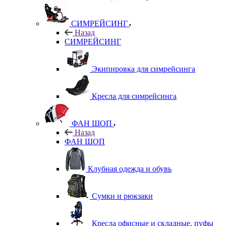
СИМРЕЙСИНГ
Назад
СИМРЕЙСИНГ
Экипировка для симрейсинга
Кресла для симрейсинга
ФАН ШОП
Назад
ФАН ШОП
Клубная одежда и обувь
Сумки и рюкзаки
Кресла офисные и складные, пуфы