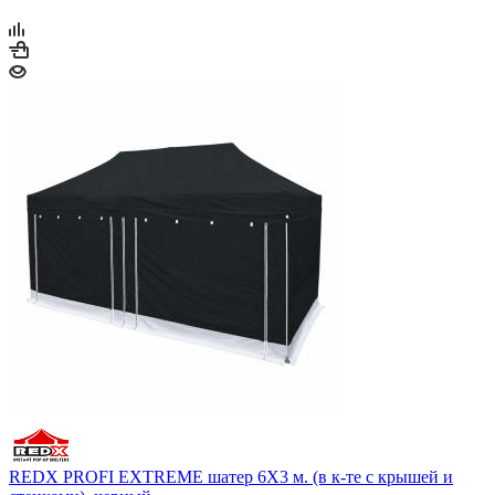
REDX PROFI EXTREME шатер 6Х3 м. (в к-те с крышей и