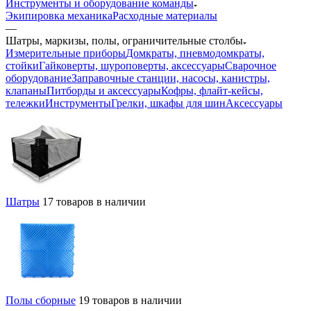
Инструменты и оборудование команды
Экипировка механика
Расходные материалы
—
Шатры, маркизы, полы, ограничительные столбы
Измерительные приборы
Домкраты, пневмодомкраты,
стойки
Гайковерты, шуроповерты, аксессуары
Сварочное
оборудование
Заправочные станции, насосы, канистры,
клапаны
Питборды и аксессуары
Кофры, флайт-кейсы,
тележки
Инструменты
Грелки, шкафы для шин
Аксессуары
Шатры
17 товаров в наличии
Полы сборные
19 товаров в наличии