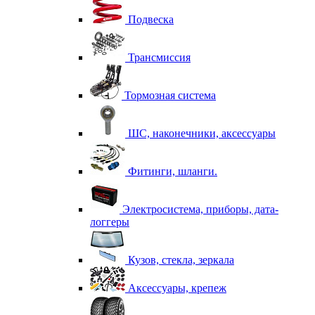
Подвеска
Трансмиссия
Тормозная система
ШС, наконечники, аксессуары
Фитинги, шланги.
Электросистема, приборы, дата-
логгеры
Кузов, стекла, зеркала
Аксессуары, крепеж