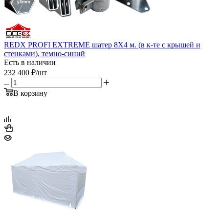
REDX PROFI EXTREME шатер 8Х4 м. (в к-те с крышей и
стенками), темно-синий
Есть в наличии
232 400
₽
/шт
В корзину