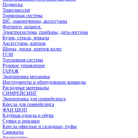
Подвеска
Трансмиссия
Тормозная система
ШС, наконечники, аксессуары
Фитинги, шланги.
Электросистема, приборы, дата-логгеры
Кузов, стекла, зеркала
Аксессуары, крепеж
Шины, диски, крепеж колес
ГСМ
Топливная система
Рулевое управление
ГАРАЖ
Экипировка механика
Инструменты и оборудование команды
Расходные материалы
СИМРЕЙСИНГ
Экипировка для симрейсинга
Кресла для симрейсинга
ФАН ШОП
Клубная одежда и обувь
Сумки и рюкзаки
Кресла офисные и складные, пуфы
Самокаты
Аксессуары