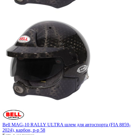
Bell MAG-10 RALLY ULTRA шлем для автоспорта (FIA 8859-
2024), карбон, р-р 58