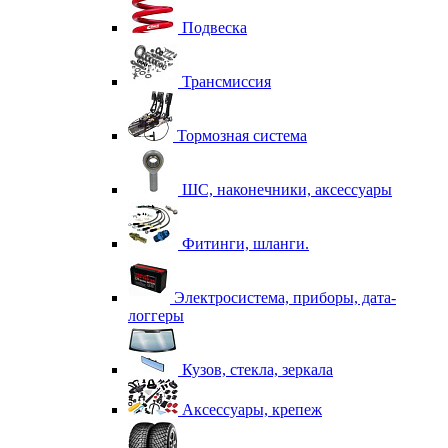
Подвеска
Трансмиссия
Тормозная система
ШС, наконечники, аксессуары
Фитинги, шланги.
Электросистема, приборы, дата-
логгеры
Кузов, стекла, зеркала
Аксессуары, крепеж