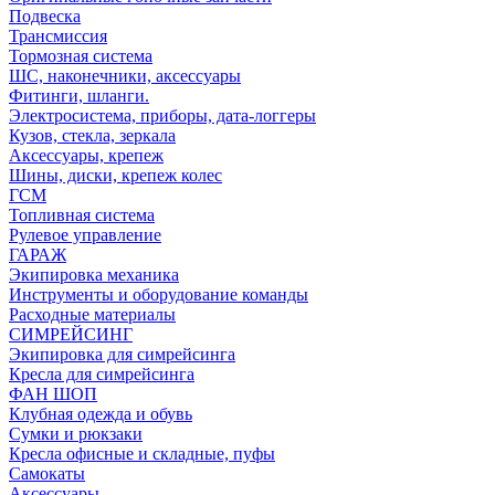
Подвеска
Трансмиссия
Тормозная система
ШС, наконечники, аксессуары
Фитинги, шланги.
Электросистема, приборы, дата-логгеры
Кузов, стекла, зеркала
Аксессуары, крепеж
Шины, диски, крепеж колес
ГСМ
Топливная система
Рулевое управление
ГАРАЖ
Экипировка механика
Инструменты и оборудование команды
Расходные материалы
СИМРЕЙСИНГ
Экипировка для симрейсинга
Кресла для симрейсинга
ФАН ШОП
Клубная одежда и обувь
Сумки и рюкзаки
Кресла офисные и складные, пуфы
Самокаты
Аксессуары