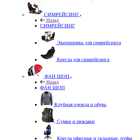
СИМРЕЙСИНГ
Назад
СИМРЕЙСИНГ
Экипировка для симрейсинга
Кресла для симрейсинга
ФАН ШОП
Назад
ФАН ШОП
Клубная одежда и обувь
Сумки и рюкзаки
Кресла офисные и складные, пуфы