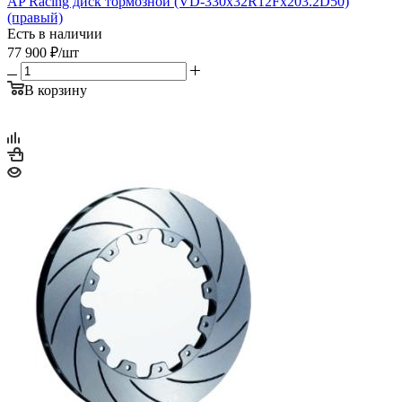
AP Racing диск тормозной (VD-330x32R12Fx203.2D50)
(правый)
Есть в наличии
77 900
₽
/шт
В корзину