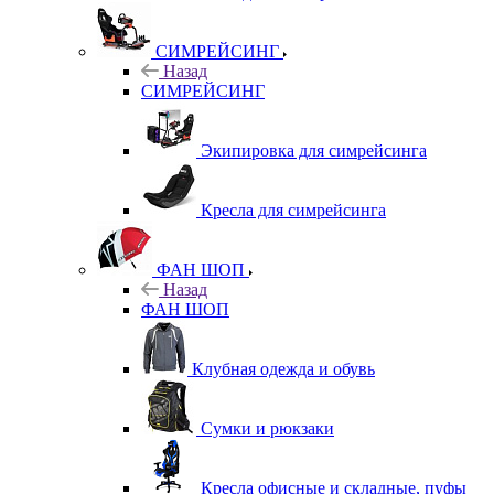
СИМРЕЙСИНГ
Назад
СИМРЕЙСИНГ
Экипировка для симрейсинга
Кресла для симрейсинга
ФАН ШОП
Назад
ФАН ШОП
Клубная одежда и обувь
Сумки и рюкзаки
Кресла офисные и складные, пуфы