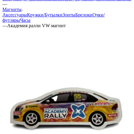
—
Магниты
Аксессуары
Кружки/Бутылки
Зонты
Брелоки
Очки/
футляры
Часы
—
Академия ралли VW магнит