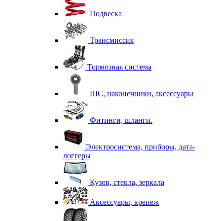
Подвеска
Трансмиссия
Тормозная система
ШС, наконечники, аксессуары
Фитинги, шланги.
Электросистема, приборы, дата-
логгеры
Кузов, стекла, зеркала
Аксессуары, крепеж