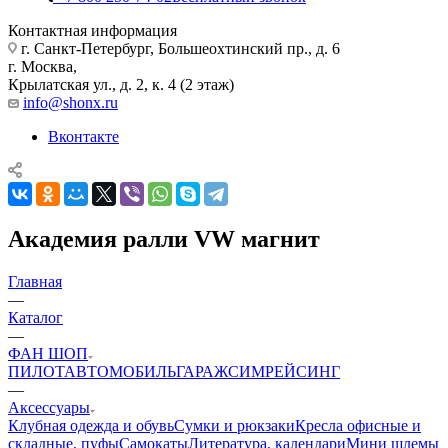
Контактная информация
г. Санкт-Петербург, Большеохтинский пр., д. 6
г. Москва,
Крылатская ул., д. 2, к. 4 (2 этаж)
info@shonx.ru
Вконтакте
Академия ралли VW магнит
Главная
—
Каталог
—
ФАН ШОП
ПИЛОТ
АВТОМОБИЛЬ
ГАРАЖ
СИМРЕЙСИНГ
—
Аксессуары
Клубная одежда и обувь
Сумки и рюкзаки
Кресла офисные и
складные, пуфы
Самокаты
Литература, календари
Мини шлемы