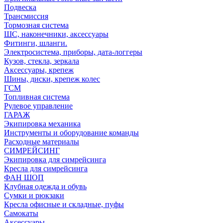
Подвеска
Трансмиссия
Тормозная система
ШС, наконечники, аксессуары
Фитинги, шланги.
Электросистема, приборы, дата-логгеры
Кузов, стекла, зеркала
Аксессуары, крепеж
Шины, диски, крепеж колес
ГСМ
Топливная система
Рулевое управление
ГАРАЖ
Экипировка механика
Инструменты и оборудование команды
Расходные материалы
СИМРЕЙСИНГ
Экипировка для симрейсинга
Кресла для симрейсинга
ФАН ШОП
Клубная одежда и обувь
Сумки и рюкзаки
Кресла офисные и складные, пуфы
Самокаты
Аксессуары