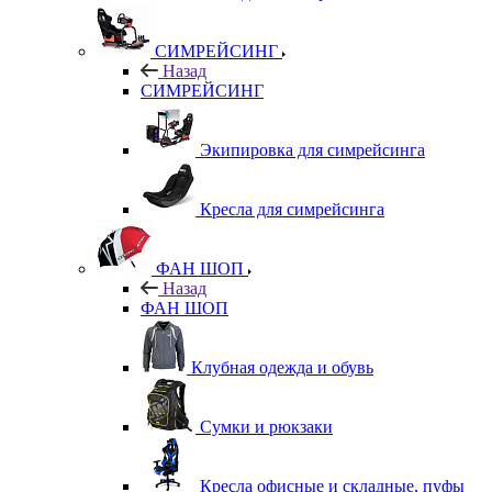
СИМРЕЙСИНГ
Назад
СИМРЕЙСИНГ
Экипировка для симрейсинга
Кресла для симрейсинга
ФАН ШОП
Назад
ФАН ШОП
Клубная одежда и обувь
Сумки и рюкзаки
Кресла офисные и складные, пуфы