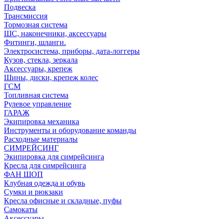
Подвеска
Трансмиссия
Тормозная система
ШС, наконечники, аксессуары
Фитинги, шланги.
Электросистема, приборы, дата-логгеры
Кузов, стекла, зеркала
Аксессуары, крепеж
Шины, диски, крепеж колес
ГСМ
Топливная система
Рулевое управление
ГАРАЖ
Экипировка механика
Инструменты и оборудование команды
Расходные материалы
СИМРЕЙСИНГ
Экипировка для симрейсинга
Кресла для симрейсинга
ФАН ШОП
Клубная одежда и обувь
Сумки и рюкзаки
Кресла офисные и складные, пуфы
Самокаты
Аксессуары