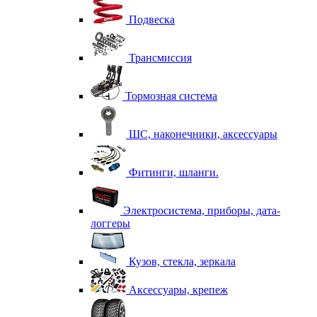
Подвеска
Трансмиссия
Тормозная система
ШС, наконечники, аксессуары
Фитинги, шланги.
Электросистема, приборы, дата-
логгеры
Кузов, стекла, зеркала
Аксессуары, крепеж