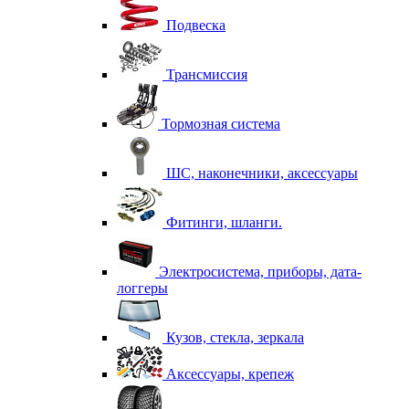
Подвеска
Трансмиссия
Тормозная система
ШС, наконечники, аксессуары
Фитинги, шланги.
Электросистема, приборы, дата-
логгеры
Кузов, стекла, зеркала
Аксессуары, крепеж