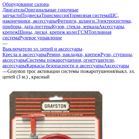
Оборудование салона
Двигатель
Оригинальные гоночные
запчасти
Подвеска
Трансмиссия
Тормозная система
ШС,
наконечники, аксессуары
Фитинги, шланги.
Электросистема,
приборы, дата-логгеры
Кузов, стекла, зеркала
Аксессуары,
крепеж
Шины, диски, крепеж колес
ГСМ
Топливная
система
Рулевое управление
—
Выключатели эл. цепей и аксессуары
Кресла и аксессуары
Ремни, накладки, крепеж
Рули, ступицы,
аксессуары
Системы пожаротушения, огнетушители,
аксессуары
Каркасы безопасности и аксессуары
Аксессуары
—
Grayston трос активации системы пожаротушения/выкл. эл.
цепей (3 м.) , красный