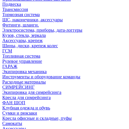
Подвеска
Трансмиссия
Тормозная система
ШС, наконечники, аксессуары
Фитинги, шланги.
Электросистема, приборы, дата-логгеры
Кузов, стекла, зеркала
Аксессуары, крепеж
Шины, диски, крепеж колес
ГСМ
Топливная система
Рулевое управление
ГАРАЖ
Экипировка механика
Инструменты и оборудование команды
Расходные материалы
СИМРЕЙСИНГ
Экипировка для симрейсинга
Кресла для симрейсинга
ФАН ШОП
Клубная одежда и обувь
Сумки и рюкзаки
Кресла офисные и складные, пуфы
Самокаты
Аксессуары