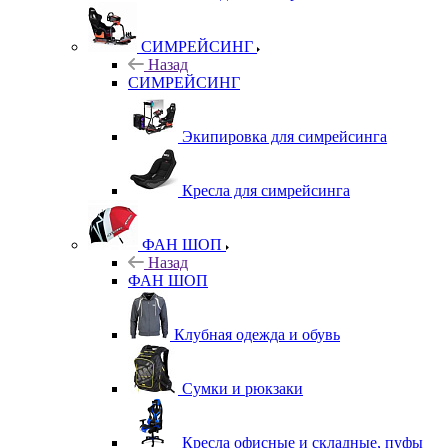
СИМРЕЙСИНГ
Назад
СИМРЕЙСИНГ
Экипировка для симрейсинга
Кресла для симрейсинга
ФАН ШОП
Назад
ФАН ШОП
Клубная одежда и обувь
Сумки и рюкзаки
Кресла офисные и складные, пуфы