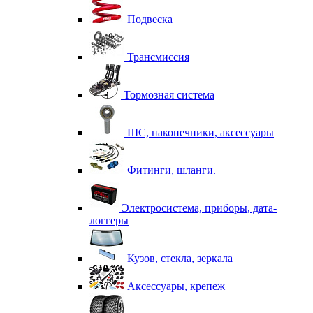
Подвеска
Трансмиссия
Тормозная система
ШС, наконечники, аксессуары
Фитинги, шланги.
Электросистема, приборы, дата-
логгеры
Кузов, стекла, зеркала
Аксессуары, крепеж