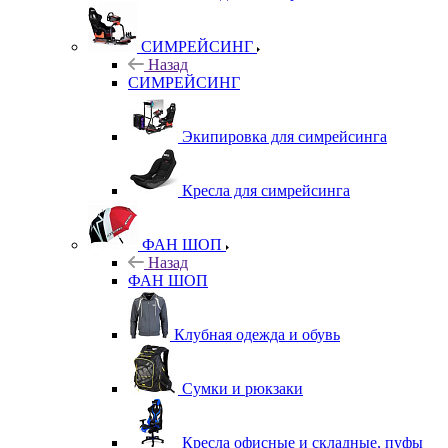
СИМРЕЙСИНГ
Назад
СИМРЕЙСИНГ
Экипировка для симрейсинга
Кресла для симрейсинга
ФАН ШОП
Назад
ФАН ШОП
Клубная одежда и обувь
Сумки и рюкзаки
Кресла офисные и складные, пуфы