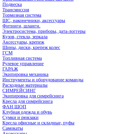
Подвеска
Трансмиссия
Тормозная система
ШС, наконечники, аксессуары
Фитинги, шланги.
Электросистема, приборы, дата-логгеры
Кузов, стекла, зеркала
Аксессуары, крепеж
Шины, диски, крепеж колес
ГСМ
Топливная система
Рулевое управление
ГАРАЖ
Экипировка механика
Инструменты и оборудование команды
Расходные материалы
СИМРЕЙСИНГ
Экипировка для симрейсинга
Кресла для симрейсинга
ФАН ШОП
Клубная одежда и обувь
Сумки и рюкзаки
Кресла офисные и складные, пуфы
Самокаты
Аксессуары