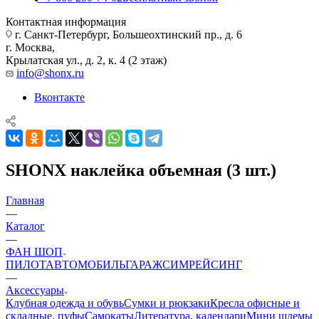
Контактная информация
г. Санкт-Петербург, Большеохтинский пр., д. 6
г. Москва,
Крылатская ул., д. 2, к. 4 (2 этаж)
info@shonx.ru
Вконтакте
SHONX наклейка объемная (3 шт.)
Главная
—
Каталог
—
ФАН ШОП
ПИЛОТ
АВТОМОБИЛЬ
ГАРАЖ
СИМРЕЙСИНГ
—
Аксессуары
Клубная одежда и обувь
Сумки и рюкзаки
Кресла офисные и
складные, пуфы
Самокаты
Литература, календари
Мини шлемы