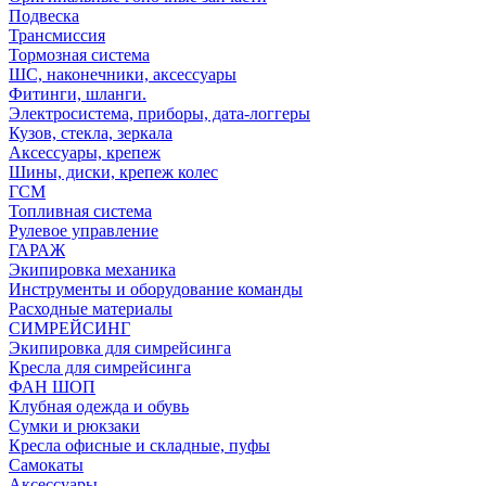
Подвеска
Трансмиссия
Тормозная система
ШС, наконечники, аксессуары
Фитинги, шланги.
Электросистема, приборы, дата-логгеры
Кузов, стекла, зеркала
Аксессуары, крепеж
Шины, диски, крепеж колес
ГСМ
Топливная система
Рулевое управление
ГАРАЖ
Экипировка механика
Инструменты и оборудование команды
Расходные материалы
СИМРЕЙСИНГ
Экипировка для симрейсинга
Кресла для симрейсинга
ФАН ШОП
Клубная одежда и обувь
Сумки и рюкзаки
Кресла офисные и складные, пуфы
Самокаты
Аксессуары