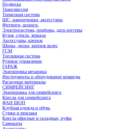
Подвеска
Трансмиссия
Тормозная система
ШС, наконечники, аксессуары
Фитинги, шланги.
Электросистема, приборы, дата-логгеры
Кузов, стекла, зеркала
Аксессуары, крепеж
Шины, диски, крепеж колес
ГСМ
Топливная система
Рулевое управление
ГАРАЖ
Экипировка механика
Инструменты и оборудование команды
Расходные материалы
СИМРЕЙСИНГ
Экипировка для симрейсинга
Кресла для симрейсинга
ФАН ШОП
Клубная одежда и обувь
Сумки и рюкзаки
Кресла офисные и складные, пуфы
Самокаты
Аксессуары