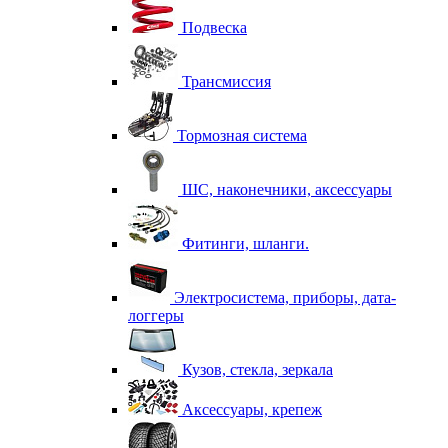
Подвеска
Трансмиссия
Тормозная система
ШС, наконечники, аксессуары
Фитинги, шланги.
Электросистема, приборы, дата-
логгеры
Кузов, стекла, зеркала
Аксессуары, крепеж