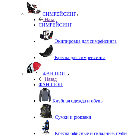
СИМРЕЙСИНГ
Назад
СИМРЕЙСИНГ
Экипировка для симрейсинга
Кресла для симрейсинга
ФАН ШОП
Назад
ФАН ШОП
Клубная одежда и обувь
Сумки и рюкзаки
Кресла офисные и складные, пуфы