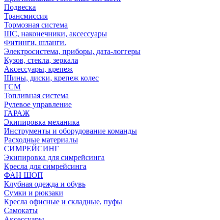
Подвеска
Трансмиссия
Тормозная система
ШС, наконечники, аксессуары
Фитинги, шланги.
Электросистема, приборы, дата-логгеры
Кузов, стекла, зеркала
Аксессуары, крепеж
Шины, диски, крепеж колес
ГСМ
Топливная система
Рулевое управление
ГАРАЖ
Экипировка механика
Инструменты и оборудование команды
Расходные материалы
СИМРЕЙСИНГ
Экипировка для симрейсинга
Кресла для симрейсинга
ФАН ШОП
Клубная одежда и обувь
Сумки и рюкзаки
Кресла офисные и складные, пуфы
Самокаты
Аксессуары