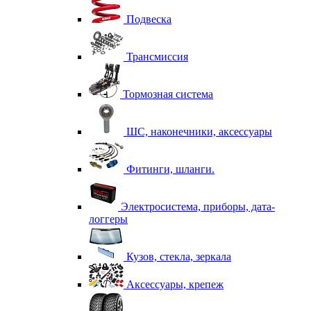
Подвеска
Трансмиссия
Тормозная система
ШС, наконечники, аксессуары
Фитинги, шланги.
Электросистема, приборы, дата-
логгеры
Кузов, стекла, зеркала
Аксессуары, крепеж