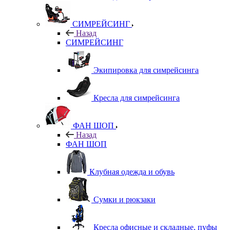
СИМРЕЙСИНГ
Назад
СИМРЕЙСИНГ
Экипировка для симрейсинга
Кресла для симрейсинга
ФАН ШОП
Назад
ФАН ШОП
Клубная одежда и обувь
Сумки и рюкзаки
Кресла офисные и складные, пуфы