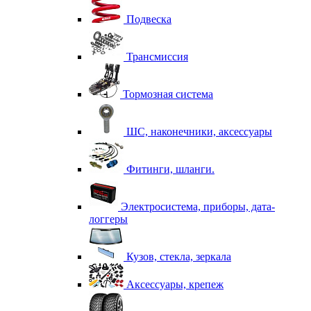
Подвеска
Трансмиссия
Тормозная система
ШС, наконечники, аксессуары
Фитинги, шланги.
Электросистема, приборы, дата-
логгеры
Кузов, стекла, зеркала
Аксессуары, крепеж