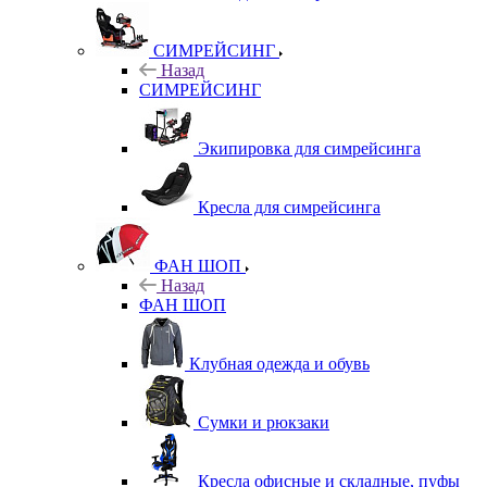
СИМРЕЙСИНГ
Назад
СИМРЕЙСИНГ
Экипировка для симрейсинга
Кресла для симрейсинга
ФАН ШОП
Назад
ФАН ШОП
Клубная одежда и обувь
Сумки и рюкзаки
Кресла офисные и складные, пуфы