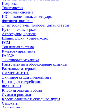
Подвеска
Трансмиссия
Тормозная система
ШС, наконечники, аксессуары
Фитинги, шланги.
Электросистема, приборы, дата-логгеры
Кузов, стекла, зеркала
Аксессуары, крепеж
Шины, диски, крепеж колес
ГСМ
Топливная система
Рулевое управление
ГАРАЖ
Экипировка механика
Инструменты и оборудование команды
Расходные материалы
СИМРЕЙСИНГ
Экипировка для симрейсинга
Кресла для симрейсинга
ФАН ШОП
Клубная одежда и обувь
Сумки и рюкзаки
Кресла офисные и складные, пуфы
Самокаты
Аксессуары