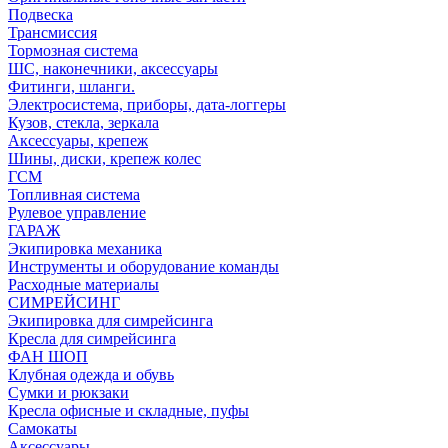
Подвеска
Трансмиссия
Тормозная система
ШС, наконечники, аксессуары
Фитинги, шланги.
Электросистема, приборы, дата-логгеры
Кузов, стекла, зеркала
Аксессуары, крепеж
Шины, диски, крепеж колес
ГСМ
Топливная система
Рулевое управление
ГАРАЖ
Экипировка механика
Инструменты и оборудование команды
Расходные материалы
СИМРЕЙСИНГ
Экипировка для симрейсинга
Кресла для симрейсинга
ФАН ШОП
Клубная одежда и обувь
Сумки и рюкзаки
Кресла офисные и складные, пуфы
Самокаты
Аксессуары