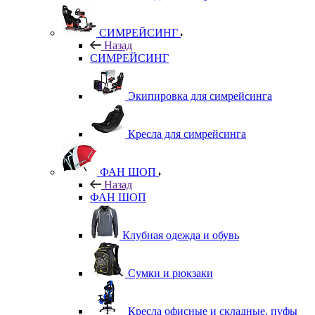
СИМРЕЙСИНГ
Назад
СИМРЕЙСИНГ
Экипировка для симрейсинга
Кресла для симрейсинга
ФАН ШОП
Назад
ФАН ШОП
Клубная одежда и обувь
Сумки и рюкзаки
Кресла офисные и складные, пуфы