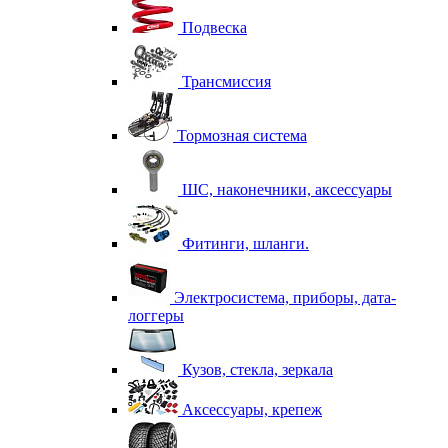
Подвеска
Трансмиссия
Тормозная система
ШС, наконечники, аксессуары
Фитинги, шланги.
Электросистема, приборы, дата-
логгеры
Кузов, стекла, зеркала
Аксессуары, крепеж