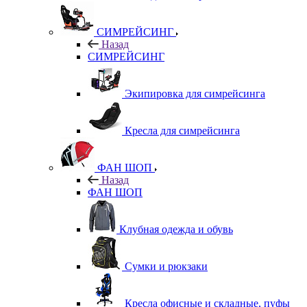
СИМРЕЙСИНГ
Назад
СИМРЕЙСИНГ
Экипировка для симрейсинга
Кресла для симрейсинга
ФАН ШОП
Назад
ФАН ШОП
Клубная одежда и обувь
Сумки и рюкзаки
Кресла офисные и складные, пуфы