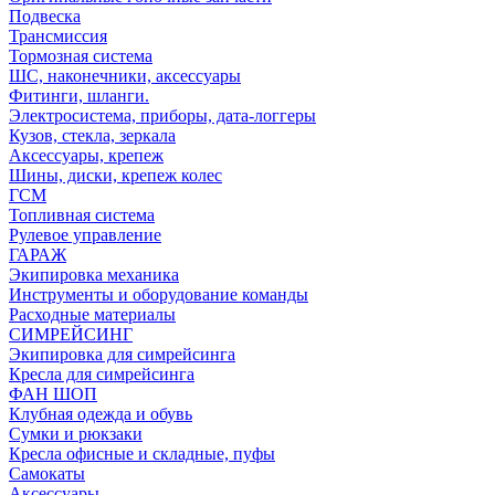
Подвеска
Трансмиссия
Тормозная система
ШС, наконечники, аксессуары
Фитинги, шланги.
Электросистема, приборы, дата-логгеры
Кузов, стекла, зеркала
Аксессуары, крепеж
Шины, диски, крепеж колес
ГСМ
Топливная система
Рулевое управление
ГАРАЖ
Экипировка механика
Инструменты и оборудование команды
Расходные материалы
СИМРЕЙСИНГ
Экипировка для симрейсинга
Кресла для симрейсинга
ФАН ШОП
Клубная одежда и обувь
Сумки и рюкзаки
Кресла офисные и складные, пуфы
Самокаты
Аксессуары