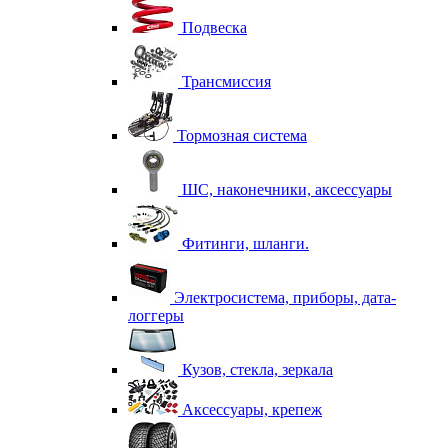
Подвеска
Трансмиссия
Тормозная система
ШС, наконечники, аксессуары
Фитинги, шланги.
Электросистема, приборы, дата-
логгеры
Кузов, стекла, зеркала
Аксессуары, крепеж