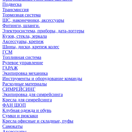
Подвеска
Трансмиссия
Тормозная система
ШС, наконечники, аксессуары
Фитинги, шланги.
Электросистема, приборы, дата-логгеры
Кузов, стекла, зеркала
Аксессуары, крепеж
Шины, диски, крепеж колес
ГСМ
Топливная система
Рулевое управление
ГАРАЖ
Экипировка механика
Инструменты и оборудование команды
Расходные материалы
СИМРЕЙСИНГ
Экипировка для симрейсинга
Кресла для симрейсинга
ФАН ШОП
Клубная одежда и обувь
Сумки и рюкзаки
Кресла офисные и складные, пуфы
Самокаты
Аксессуары