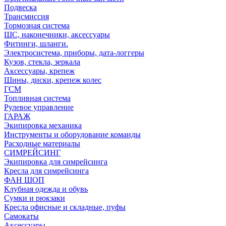
Подвеска
Трансмиссия
Тормозная система
ШС, наконечники, аксессуары
Фитинги, шланги.
Электросистема, приборы, дата-логгеры
Кузов, стекла, зеркала
Аксессуары, крепеж
Шины, диски, крепеж колес
ГСМ
Топливная система
Рулевое управление
ГАРАЖ
Экипировка механика
Инструменты и оборудование команды
Расходные материалы
СИМРЕЙСИНГ
Экипировка для симрейсинга
Кресла для симрейсинга
ФАН ШОП
Клубная одежда и обувь
Сумки и рюкзаки
Кресла офисные и складные, пуфы
Самокаты
Аксессуары