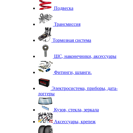
Подвеска
Трансмиссия
Тормозная система
ШС, наконечники, аксессуары
Фитинги, шланги.
Электросистема, приборы, дата-
логгеры
Кузов, стекла, зеркала
Аксессуары, крепеж