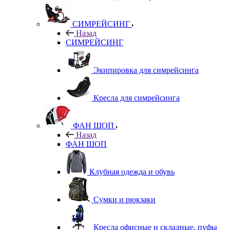
СИМРЕЙСИНГ
Назад
СИМРЕЙСИНГ
Экипировка для симрейсинга
Кресла для симрейсинга
ФАН ШОП
Назад
ФАН ШОП
Клубная одежда и обувь
Сумки и рюкзаки
Кресла офисные и складные, пуфы