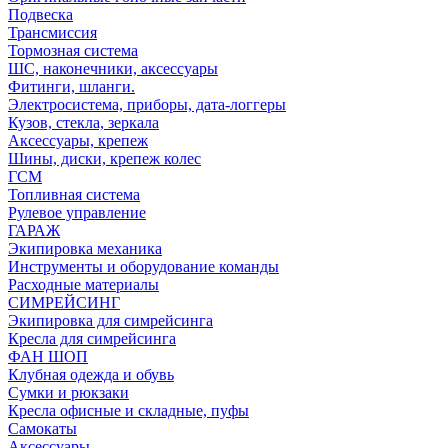
Подвеска
Трансмиссия
Тормозная система
ШС, наконечники, аксессуары
Фитинги, шланги.
Электросистема, приборы, дата-логгеры
Кузов, стекла, зеркала
Аксессуары, крепеж
Шины, диски, крепеж колес
ГСМ
Топливная система
Рулевое управление
ГАРАЖ
Экипировка механика
Инструменты и оборудование команды
Расходные материалы
СИМРЕЙСИНГ
Экипировка для симрейсинга
Кресла для симрейсинга
ФАН ШОП
Клубная одежда и обувь
Сумки и рюкзаки
Кресла офисные и складные, пуфы
Самокаты
Аксессуары