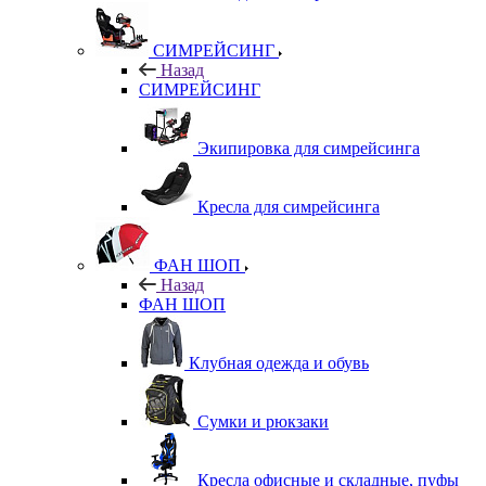
СИМРЕЙСИНГ
Назад
СИМРЕЙСИНГ
Экипировка для симрейсинга
Кресла для симрейсинга
ФАН ШОП
Назад
ФАН ШОП
Клубная одежда и обувь
Сумки и рюкзаки
Кресла офисные и складные, пуфы