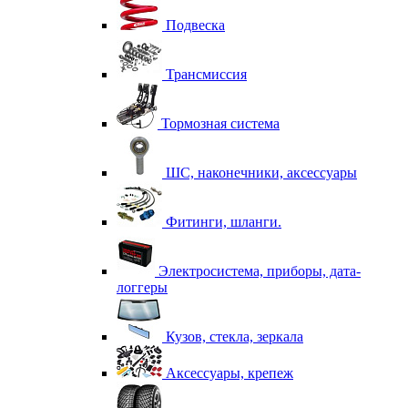
Подвеска
Трансмиссия
Тормозная система
ШС, наконечники, аксессуары
Фитинги, шланги.
Электросистема, приборы, дата-
логгеры
Кузов, стекла, зеркала
Аксессуары, крепеж