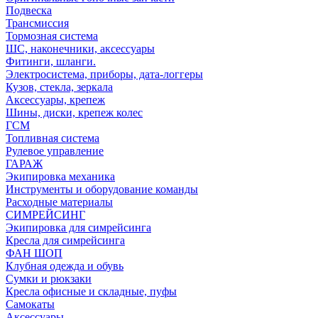
Подвеска
Трансмиссия
Тормозная система
ШС, наконечники, аксессуары
Фитинги, шланги.
Электросистема, приборы, дата-логгеры
Кузов, стекла, зеркала
Аксессуары, крепеж
Шины, диски, крепеж колес
ГСМ
Топливная система
Рулевое управление
ГАРАЖ
Экипировка механика
Инструменты и оборудование команды
Расходные материалы
СИМРЕЙСИНГ
Экипировка для симрейсинга
Кресла для симрейсинга
ФАН ШОП
Клубная одежда и обувь
Сумки и рюкзаки
Кресла офисные и складные, пуфы
Самокаты
Аксессуары