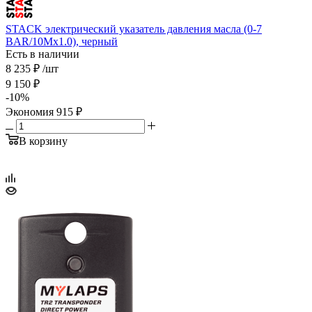
STACK электрический указатель давления масла (0-7
BAR/10Mx1.0), черный
Есть в наличии
8 235
₽
/шт
9 150
₽
-
10
%
Экономия
915
₽
В корзину