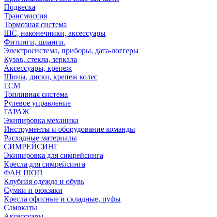
Подвеска
Трансмиссия
Тормозная система
ШС, наконечники, аксессуары
Фитинги, шланги.
Электросистема, приборы, дата-логгеры
Кузов, стекла, зеркала
Аксессуары, крепеж
Шины, диски, крепеж колес
ГСМ
Топливная система
Рулевое управление
ГАРАЖ
Экипировка механика
Инструменты и оборудование команды
Расходные материалы
СИМРЕЙСИНГ
Экипировка для симрейсинга
Кресла для симрейсинга
ФАН ШОП
Клубная одежда и обувь
Сумки и рюкзаки
Кресла офисные и складные, пуфы
Самокаты
Аксессуары