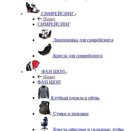
СИМРЕЙСИНГ
Назад
СИМРЕЙСИНГ
Экипировка для симрейсинга
Кресла для симрейсинга
ФАН ШОП
Назад
ФАН ШОП
Клубная одежда и обувь
Сумки и рюкзаки
Кресла офисные и складные, пуфы