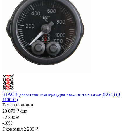
STACK указатель температуры выхлопных газов (EGT) (0-
1100°C)
Есть в наличии
20 070
₽
/шт
22 300
₽
-
10
%
Экономия
2 230
₽