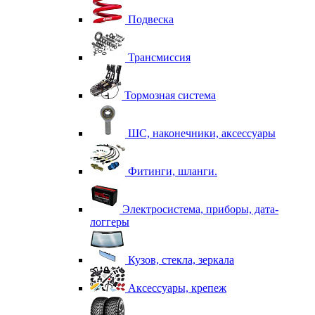
Подвеска
Трансмиссия
Тормозная система
ШС, наконечники, аксессуары
Фитинги, шланги.
Электросистема, приборы, дата-
логгеры
Кузов, стекла, зеркала
Аксессуары, крепеж