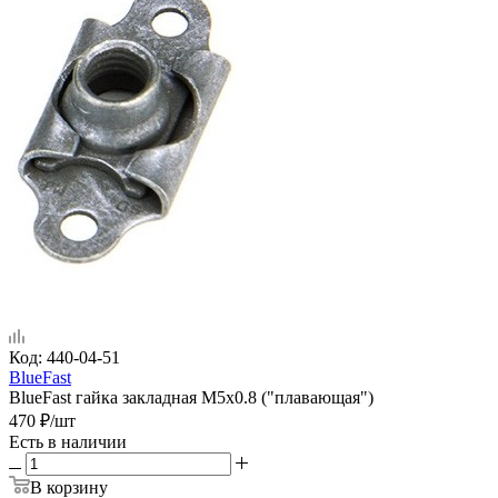
Код:
440-04-51
BlueFast
BlueFast гайка закладная М5x0.8 ("плавающая")
470
₽
/шт
Есть в наличии
В корзину