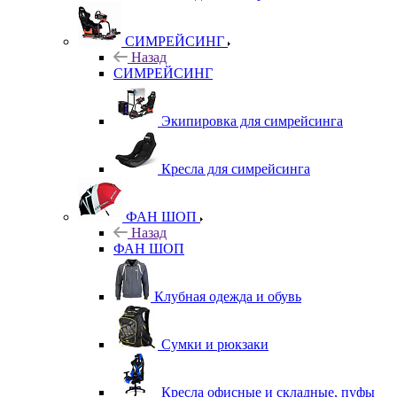
СИМРЕЙСИНГ
Назад
СИМРЕЙСИНГ
Экипировка для симрейсинга
Кресла для симрейсинга
ФАН ШОП
Назад
ФАН ШОП
Клубная одежда и обувь
Сумки и рюкзаки
Кресла офисные и складные, пуфы