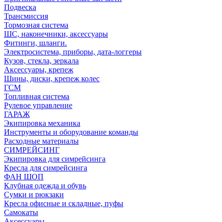
Подвеска
Трансмиссия
Тормозная система
ШС, наконечники, аксессуары
Фитинги, шланги.
Электросистема, приборы, дата-логгеры
Кузов, стекла, зеркала
Аксессуары, крепеж
Шины, диски, крепеж колес
ГСМ
Топливная система
Рулевое управление
ГАРАЖ
Экипировка механика
Инструменты и оборудование команды
Расходные материалы
СИМРЕЙСИНГ
Экипировка для симрейсинга
Кресла для симрейсинга
ФАН ШОП
Клубная одежда и обувь
Сумки и рюкзаки
Кресла офисные и складные, пуфы
Самокаты
Аксессуары