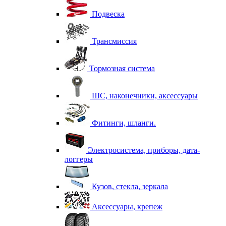
Подвеска
Трансмиссия
Тормозная система
ШС, наконечники, аксессуары
Фитинги, шланги.
Электросистема, приборы, дата-
логгеры
Кузов, стекла, зеркала
Аксессуары, крепеж