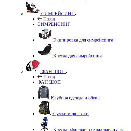
СИМРЕЙСИНГ
Назад
СИМРЕЙСИНГ
Экипировка для симрейсинга
Кресла для симрейсинга
ФАН ШОП
Назад
ФАН ШОП
Клубная одежда и обувь
Сумки и рюкзаки
Кресла офисные и складные, пуфы