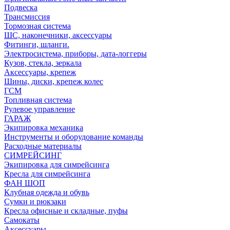
Подвеска
Трансмиссия
Тормозная система
ШС, наконечники, аксессуары
Фитинги, шланги.
Электросистема, приборы, дата-логгеры
Кузов, стекла, зеркала
Аксессуары, крепеж
Шины, диски, крепеж колес
ГСМ
Топливная система
Рулевое управление
ГАРАЖ
Экипировка механика
Инструменты и оборудование команды
Расходные материалы
СИМРЕЙСИНГ
Экипировка для симрейсинга
Кресла для симрейсинга
ФАН ШОП
Клубная одежда и обувь
Сумки и рюкзаки
Кресла офисные и складные, пуфы
Самокаты
Аксессуары