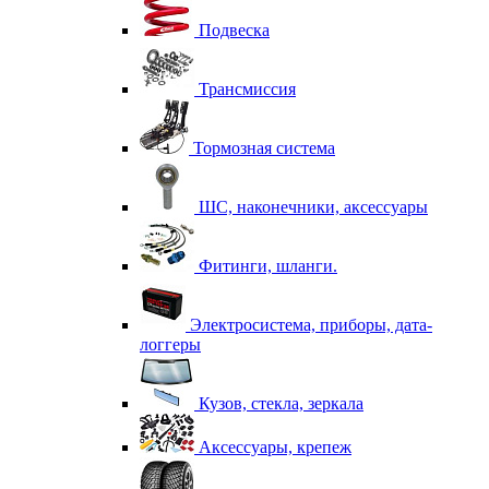
Подвеска
Трансмиссия
Тормозная система
ШС, наконечники, аксессуары
Фитинги, шланги.
Электросистема, приборы, дата-
логгеры
Кузов, стекла, зеркала
Аксессуары, крепеж