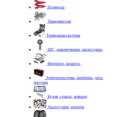
Подвеска
Трансмиссия
Тормозная система
ШС, наконечники, аксессуары
Фитинги, шланги.
Электросистема, приборы, дата-
логгеры
Кузов, стекла, зеркала
Аксессуары, крепеж