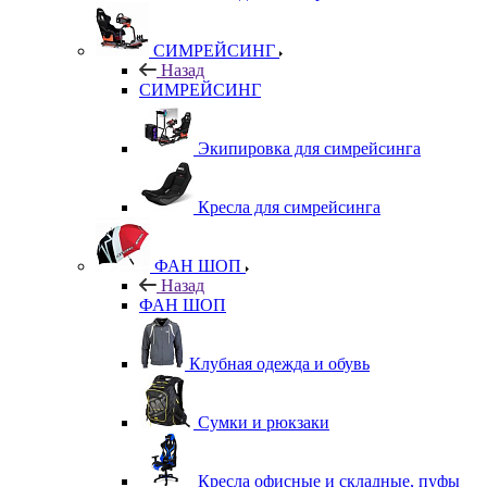
СИМРЕЙСИНГ
Назад
СИМРЕЙСИНГ
Экипировка для симрейсинга
Кресла для симрейсинга
ФАН ШОП
Назад
ФАН ШОП
Клубная одежда и обувь
Сумки и рюкзаки
Кресла офисные и складные, пуфы