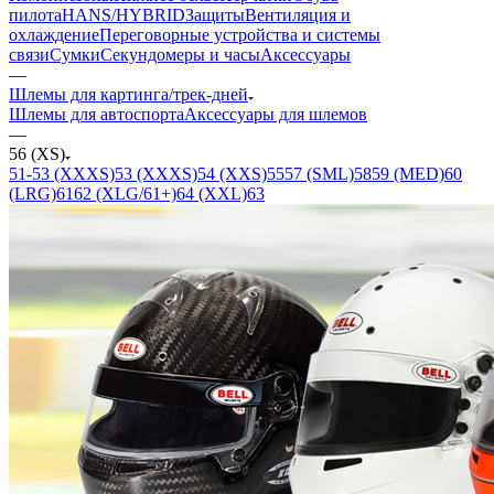
пилота
HANS/HYBRID
Защиты
Вентиляция и
охлаждение
Переговорные устройства и системы
связи
Сумки
Секундомеры и часы
Аксессуары
—
Шлемы для картинга/трек-дней
Шлемы для автоспорта
Аксессуары для шлемов
—
56 (XS)
51-53 (XXXS)
53 (XXXS)
54 (XXS)
55
57 (SML)
58
59 (MED)
60
(LRG)
61
62 (XLG/61+)
64 (XXL)
63