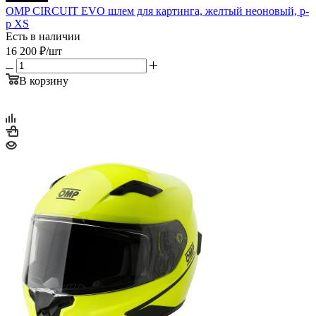
OMP CIRCUIT EVO шлем для картинга, желтый неоновый, р-
р XS
Есть в наличии
16 200
₽
/шт
В корзину