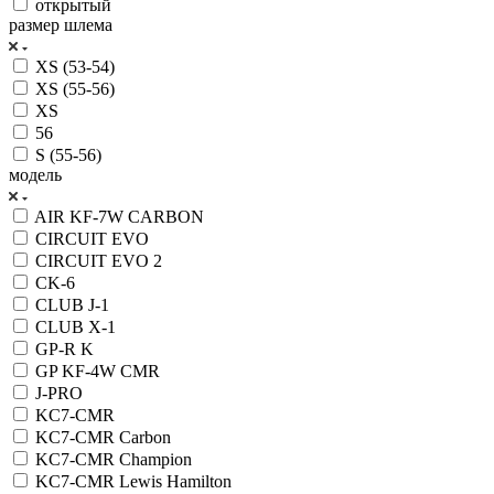
открытый
размер шлема
XS (53-54)
XS (55-56)
XS
56
S (55-56)
модель
AIR KF-7W CARBON
CIRCUIT EVO
CIRCUIT EVO 2
CK-6
CLUB J-1
CLUB X-1
GP-R K
GP KF-4W CMR
J-PRO
KC7-CMR
KC7-CMR Carbon
KC7-CMR Champion
KC7-CMR Lewis Hamilton