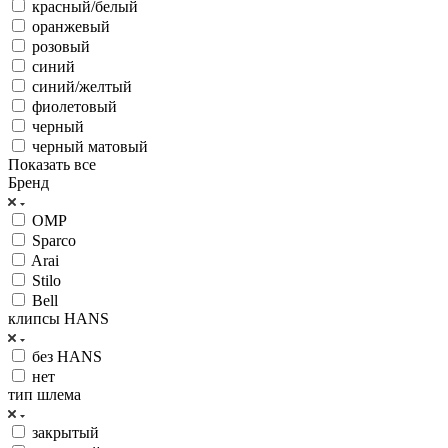
красный/белый
оранжевый
розовый
синий
синий/желтый
фиолетовый
черный
черный матовый
Показать все
Бренд
OMP
Sparco
Arai
Stilo
Bell
клипсы HANS
без HANS
нет
тип шлема
закрытый