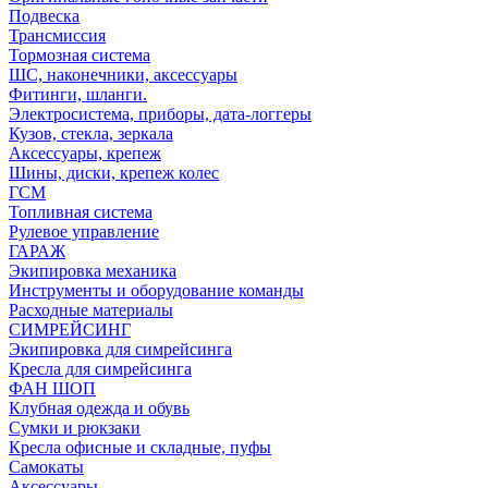
Подвеска
Трансмиссия
Тормозная система
ШС, наконечники, аксессуары
Фитинги, шланги.
Электросистема, приборы, дата-логгеры
Кузов, стекла, зеркала
Аксессуары, крепеж
Шины, диски, крепеж колес
ГСМ
Топливная система
Рулевое управление
ГАРАЖ
Экипировка механика
Инструменты и оборудование команды
Расходные материалы
СИМРЕЙСИНГ
Экипировка для симрейсинга
Кресла для симрейсинга
ФАН ШОП
Клубная одежда и обувь
Сумки и рюкзаки
Кресла офисные и складные, пуфы
Самокаты
Аксессуары