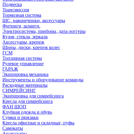
Подвеска
Трансмиссия
Тормозная система
ШС, наконечники, аксессуары
Фитинги, шланги.
Электросистема, приборы, дата-логгеры
Кузов, стекла, зеркала
Аксессуары, крепеж
Шины, диски, крепеж колес
ГСМ
Топливная система
Рулевое управление
ГАРАЖ
Экипировка механика
Инструменты и оборудование команды
Расходные материалы
СИМРЕЙСИНГ
Экипировка для симрейсинга
Кресла для симрейсинга
ФАН ШОП
Клубная одежда и обувь
Сумки и рюкзаки
Кресла офисные и складные, пуфы
Самокаты
Аксессуары