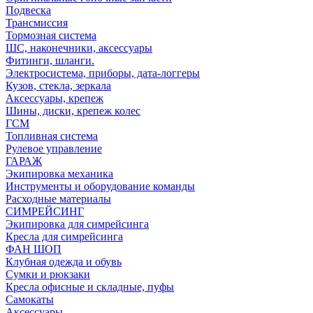
Подвеска
Трансмиссия
Тормозная система
ШС, наконечники, аксессуары
Фитинги, шланги.
Электросистема, приборы, дата-логгеры
Кузов, стекла, зеркала
Аксессуары, крепеж
Шины, диски, крепеж колес
ГСМ
Топливная система
Рулевое управление
ГАРАЖ
Экипировка механика
Инструменты и оборудование команды
Расходные материалы
СИМРЕЙСИНГ
Экипировка для симрейсинга
Кресла для симрейсинга
ФАН ШОП
Клубная одежда и обувь
Сумки и рюкзаки
Кресла офисные и складные, пуфы
Самокаты
Аксессуары