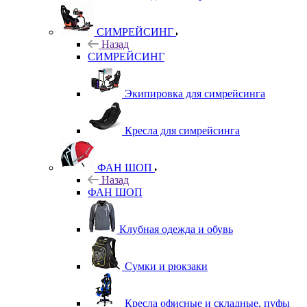
СИМРЕЙСИНГ
Назад
СИМРЕЙСИНГ
Экипировка для симрейсинга
Кресла для симрейсинга
ФАН ШОП
Назад
ФАН ШОП
Клубная одежда и обувь
Сумки и рюкзаки
Кресла офисные и складные, пуфы