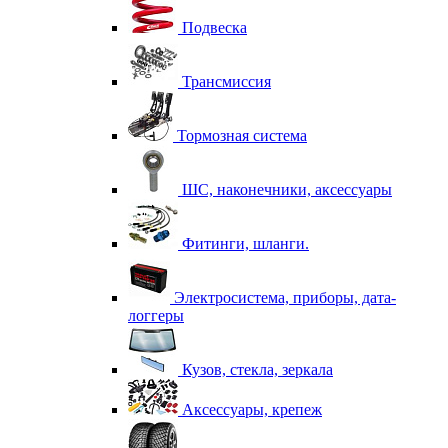
Подвеска
Трансмиссия
Тормозная система
ШС, наконечники, аксессуары
Фитинги, шланги.
Электросистема, приборы, дата-
логгеры
Кузов, стекла, зеркала
Аксессуары, крепеж