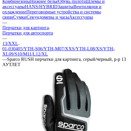
Комбинезоны
Нижнее белье
Обувь пилота
Шлемы и
аксессуары
HANS/HYBRID
Защиты
Вентиляция и
охлаждение
Переговорные устройства и системы
связи
Сумки
Секундомеры и часы
Аксессуары
—
Перчатки для картинга
Перчатки для автоспорта
—
13/XXL
01-03
04
05/YTH-S
06/YTH-M
07/XXS/YTH-L
08/XS/YTH-
XL
09/S
10/M
11/L
12/XL
—
Sparco RUSH перчатки для картинга, серый/черный, р-р 13
АУТЛЕТ