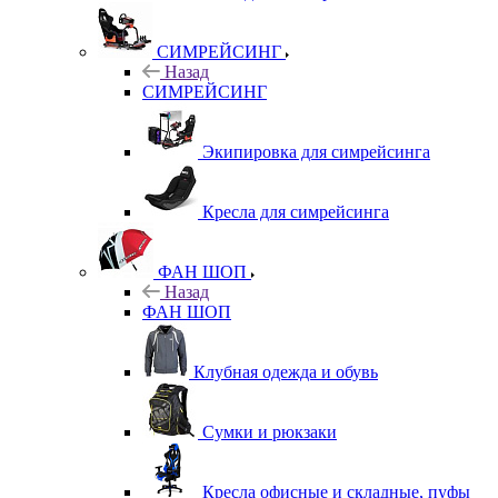
СИМРЕЙСИНГ
Назад
СИМРЕЙСИНГ
Экипировка для симрейсинга
Кресла для симрейсинга
ФАН ШОП
Назад
ФАН ШОП
Клубная одежда и обувь
Сумки и рюкзаки
Кресла офисные и складные, пуфы