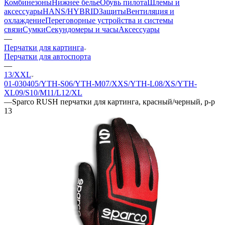
Комбинезоны
Нижнее белье
Обувь пилота
Шлемы и
аксессуары
HANS/HYBRID
Защиты
Вентиляция и
охлаждение
Переговорные устройства и системы
связи
Сумки
Секундомеры и часы
Аксессуары
—
Перчатки для картинга
Перчатки для автоспорта
—
13/XXL
01-03
04
05/YTH-S
06/YTH-M
07/XXS/YTH-L
08/XS/YTH-
XL
09/S
10/M
11/L
12/XL
—
Sparco RUSH перчатки для картинга, красный/черный, р-р
13