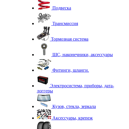
Подвеска
Трансмиссия
Тормозная система
ШС, наконечники, аксессуары
Фитинги, шланги.
Электросистема, приборы, дата-
логгеры
Кузов, стекла, зеркала
Аксессуары, крепеж