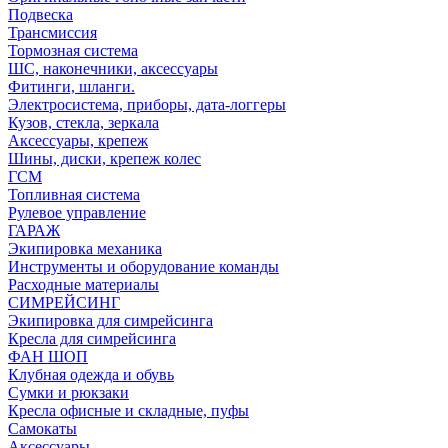
Подвеска
Трансмиссия
Тормозная система
ШС, наконечники, аксессуары
Фитинги, шланги.
Электросистема, приборы, дата-логгеры
Кузов, стекла, зеркала
Аксессуары, крепеж
Шины, диски, крепеж колес
ГСМ
Топливная система
Рулевое управление
ГАРАЖ
Экипировка механика
Инструменты и оборудование команды
Расходные материалы
СИМРЕЙСИНГ
Экипировка для симрейсинга
Кресла для симрейсинга
ФАН ШОП
Клубная одежда и обувь
Сумки и рюкзаки
Кресла офисные и складные, пуфы
Самокаты
Аксессуары