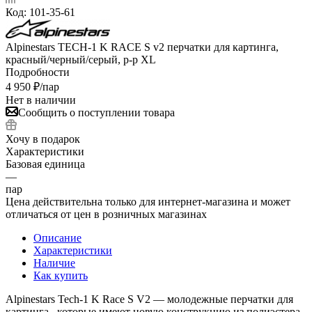
Код:
101-35-61
Alpinestars TECH-1 K RACE S v2 перчатки для картинга,
красный/черный/серый, р-р XL
Подробности
4 950
₽
/пар
Нет в наличии
Сообщить о поступлении товара
Хочу в подарок
Характеристики
Базовая единица
—
пар
Цена действительна только для интернет-магазина и может
отличаться от цен в розничных магазинах
Описание
Характеристики
Наличие
Как купить
Alpinestars Tech-1 K Race S V2 — молодежные перчатки для
картинга , которые имеют новую конструкцию из полиэстера,