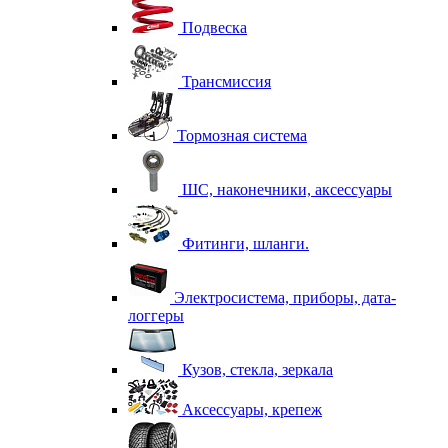
Подвеска
Трансмиссия
Тормозная система
ШС, наконечники, аксессуары
Фитинги, шланги.
Электросистема, приборы, дата-
логгеры
Кузов, стекла, зеркала
Аксессуары, крепеж