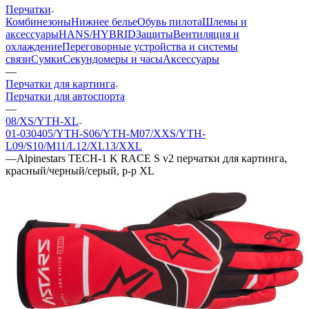
Перчатки
Комбинезоны
Нижнее белье
Обувь пилота
Шлемы и
аксессуары
HANS/HYBRID
Защиты
Вентиляция и
охлаждение
Переговорные устройства и системы
связи
Сумки
Секундомеры и часы
Аксессуары
—
Перчатки для картинга
Перчатки для автоспорта
—
08/XS/YTH-XL
01-03
04
05/YTH-S
06/YTH-M
07/XXS/YTH-
L
09/S
10/M
11/L
12/XL
13/XXL
—
Alpinestars TECH-1 K RACE S v2 перчатки для картинга,
красный/черный/серый, р-р XL