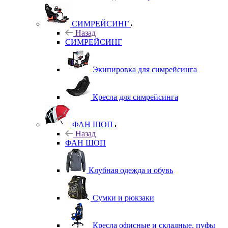
СИМРЕЙСИНГ
Назад
СИМРЕЙСИНГ
Экипировка для симрейсинга
Кресла для симрейсинга
ФАН ШОП
Назад
ФАН ШОП
Клубная одежда и обувь
Сумки и рюкзаки
Кресла офисные и складные, пуфы