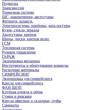
Подвеска
Трансмиссия
Тормозная система
ШС, наконечники, аксессуары
Фитинги, шланги.
Электросистема, приборы, дата-логгеры
Кузов, стекла, зеркала
Аксессуары, крепеж
Шины, диски, крепеж колес
ГСМ
Топливная система
Рулевое управление
ГАРАЖ
Экипировка механика
Инструменты и оборудование команды
Расходные материалы
СИМРЕЙСИНГ
Экипировка для симрейсинга
Кресла для симрейсинга
ФАН ШОП
Клубная одежда и обувь
Сумки и рюкзаки
Кресла офисные и складные, пуфы
Самокаты
Аксессуары