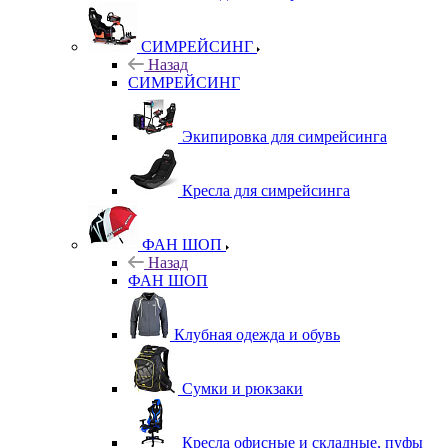
СИМРЕЙСИНГ
Назад
СИМРЕЙСИНГ
Экипировка для симрейсинга
Кресла для симрейсинга
ФАН ШОП
Назад
ФАН ШОП
Клубная одежда и обувь
Сумки и рюкзаки
Кресла офисные и складные, пуфы