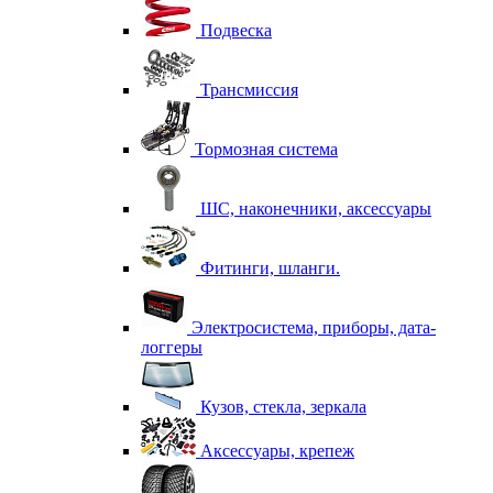
Подвеска
Трансмиссия
Тормозная система
ШС, наконечники, аксессуары
Фитинги, шланги.
Электросистема, приборы, дата-
логгеры
Кузов, стекла, зеркала
Аксессуары, крепеж