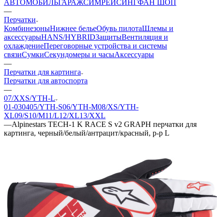
АВТОМОБИЛЬ
ГАРАЖ
СИМРЕЙСИНГ
ФАН ШОП
—
Перчатки
Комбинезоны
Нижнее белье
Обувь пилота
Шлемы и
аксессуары
HANS/HYBRID
Защиты
Вентиляция и
охлаждение
Переговорные устройства и системы
связи
Сумки
Секундомеры и часы
Аксессуары
—
Перчатки для картинга
Перчатки для автоспорта
—
07/XXS/YTH-L
01-03
04
05/YTH-S
06/YTH-M
08/XS/YTH-
XL
09/S
10/M
11/L
12/XL
13/XXL
—
Alpinestars TECH-1 K RACE S v2 GRAPH перчатки для
картинга, черный/белый/антрацит/красный, р-р L