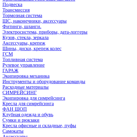
Подвеска
Трансмиссия
Тормозная система
ШС, наконечники, аксессуары
Фитинги, шланги.
Электросистема, приборы, дата-логгеры
Кузов, стекла, зеркала
Аксессуары, крепеж
Шины, диски, крепеж колес
ГСМ
Топливная система
Рулевое управление
ГАРАЖ
Экипировка механика
Инструменты и оборудование команды
Расходные материалы
СИМРЕЙСИНГ
Экипировка для симрейсинга
Кресла для симрейсинга
ФАН ШОП
Клубная одежда и обувь
Сумки и рюкзаки
Кресла офисные и складные, пуфы
Самокаты
Аксессуары