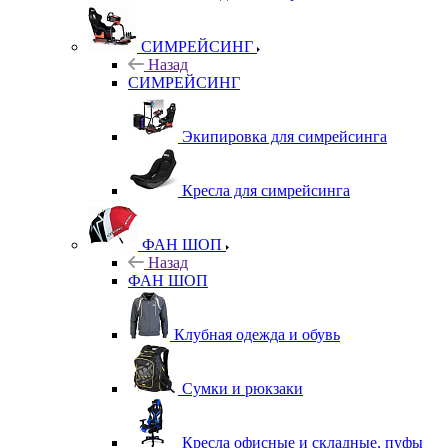
СИМРЕЙСИНГ
Назад
СИМРЕЙСИНГ
Экипировка для симрейсинга
Кресла для симрейсинга
ФАН ШОП
Назад
ФАН ШОП
Клубная одежда и обувь
Сумки и рюкзаки
Кресла офисные и складные, пуфы