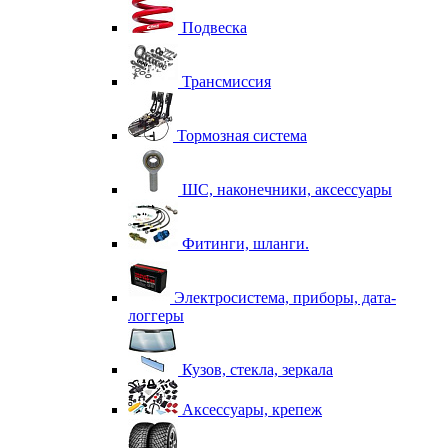
Подвеска
Трансмиссия
Тормозная система
ШС, наконечники, аксессуары
Фитинги, шланги.
Электросистема, приборы, дата-
логгеры
Кузов, стекла, зеркала
Аксессуары, крепеж