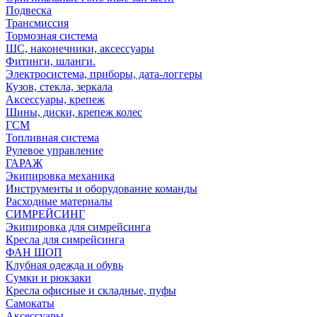
Подвеска
Трансмиссия
Тормозная система
ШС, наконечники, аксессуары
Фитинги, шланги.
Электросистема, приборы, дата-логгеры
Кузов, стекла, зеркала
Аксессуары, крепеж
Шины, диски, крепеж колес
ГСМ
Топливная система
Рулевое управление
ГАРАЖ
Экипировка механика
Инструменты и оборудование команды
Расходные материалы
СИМРЕЙСИНГ
Экипировка для симрейсинга
Кресла для симрейсинга
ФАН ШОП
Клубная одежда и обувь
Сумки и рюкзаки
Кресла офисные и складные, пуфы
Самокаты
Аксессуары