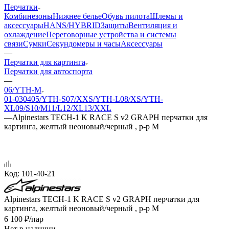
Перчатки
Комбинезоны
Нижнее белье
Обувь пилота
Шлемы и
аксессуары
HANS/HYBRID
Защиты
Вентиляция и
охлаждение
Переговорные устройства и системы
связи
Сумки
Секундомеры и часы
Аксессуары
—
Перчатки для картинга
Перчатки для автоспорта
—
06/YTH-M
01-03
04
05/YTH-S
07/XXS/YTH-L
08/XS/YTH-
XL
09/S
10/M
11/L
12/XL
13/XXL
—
Alpinestars TECH-1 K RACE S v2 GRAPH перчатки для
картинга, желтый неоновый/черный , р-р M
Код:
101-40-21
Alpinestars TECH-1 K RACE S v2 GRAPH перчатки для
картинга, желтый неоновый/черный , р-р M
6 100
₽
/пар
Нет в наличии