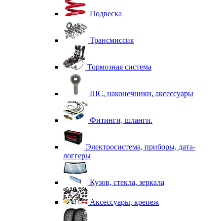
Подвеска
Трансмиссия
Тормозная система
ШС, наконечники, аксессуары
Фитинги, шланги.
Электросистема, приборы, дата-
логгеры
Кузов, стекла, зеркала
Аксессуары, крепеж