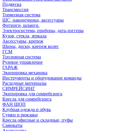
Подвеска
Трансмиссия
Тормозная система
ШС, наконечники, аксессуары
Фитинги, шланги.
Электросистема, приборы, дата-логгеры
Кузов, стекла, зеркала
Аксессуары, крепеж
Шины, диски, крепеж колес
ГСМ
Топливная система
Рулевое управление
ГАРАЖ
Экипировка механика
Инструменты и оборудование команды
Расходные материалы
СИМРЕЙСИНГ
Экипировка для симрейсинга
Кресла для симрейсинга
ФАН ШОП
Клубная одежда и обувь
Сумки и рюкзаки
Кресла офисные и складные, пуфы
Самокаты
Аксессуары