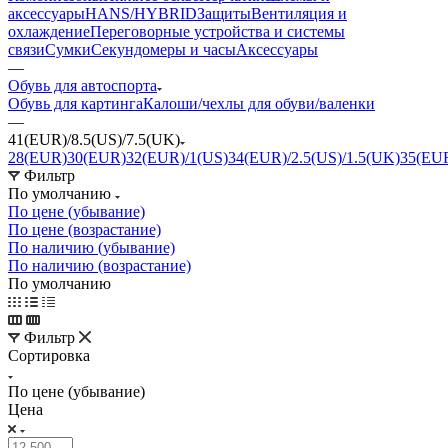
аксессуары
HANS/HYBRID
Защиты
Вентиляция и
охлаждение
Переговорные устройства и системы
связи
Сумки
Секундомеры и часы
Аксессуары
—
Обувь для автоспорта
Обувь для картинга
Калоши/чехлы для обуви/валенки
—
41(EUR)/8.5(US)/7.5(UK)
28(EUR)
30(EUR)
32(EUR)/1(US)
34(EUR)/2.5(US)/1.5(UK)
35(EUR
Фильтр
По умолчанию
По цене (убывание)
По цене (возрастание)
По наличию (убывание)
По наличию (возрастание)
По умолчанию
Фильтр
Сортировка
По цене (убывание)
Цена