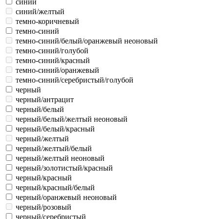
синий
синий/желтый
темно-коричневый
темно-синий
темно-синий/белый/оранжевый неоновый
темно-синий/голубой
темно-синий/красный
темно-синий/оранжевый
темно-синий/серебристый/голубой
черный
черный/антрацит
черный/белый
черный/белый/желтый неоновый
черный/белый/красный
черный/желтый
черный/желтый/белый
черный/желтый неоновый
черный/золотистый/красный
черный/красный
черный/красный/белый
черный/оранжевый неоновый
черный/розовый
черный/серебристый