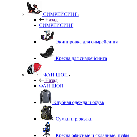
СИМРЕЙСИНГ
Назад
СИМРЕЙСИНГ
Экипировка для симрейсинга
Кресла для симрейсинга
ФАН ШОП
Назад
ФАН ШОП
Клубная одежда и обувь
Сумки и рюкзаки
Кресла офисные и складные, пуфы