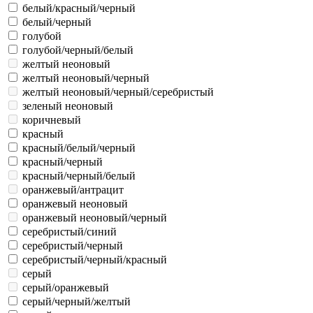
белый/красный/черный
белый/черный
голубой
голубой/черный/белый
желтый неоновый
желтый неоновый/черный
желтый неоновый/черный/серебристый
зеленый неоновый
коричневый
красный
красный/белый/черный
красный/черный
красный/черный/белый
оранжевый/антрацит
оранжевый неоновый
оранжевый неоновый/черный
серебристый/синий
серебристый/черный
серебристый/черный/красный
серый
серый/оранжевый
серый/черный/желтый