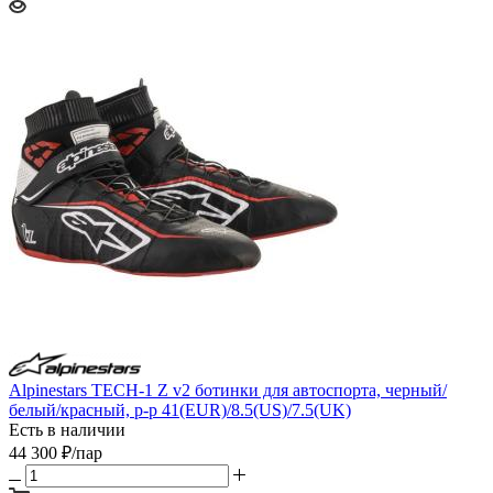
Alpinestars TECH-1 Z v2 ботинки для автоспорта, черный/
белый/красный, р-р 41(EUR)/8.5(US)/7.5(UK)
Есть в наличии
44 300
₽
/пар