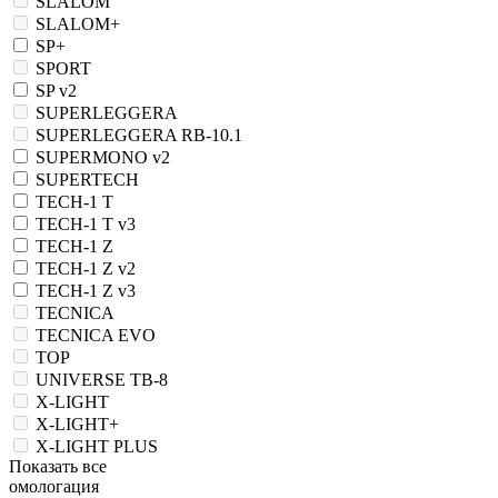
SLALOM
SLALOM+
SP+
SPORT
SP v2
SUPERLEGGERA
SUPERLEGGERA RB-10.1
SUPERMONO v2
SUPERTECH
TECH-1 T
TECH-1 T v3
TECH-1 Z
TECH-1 Z v2
TECH-1 Z v3
TECNICA
TECNICA EVO
TOP
UNIVERSE TB-8
X-LIGHT
X-LIGHT+
X-LIGHT PLUS
Показать все
омологация