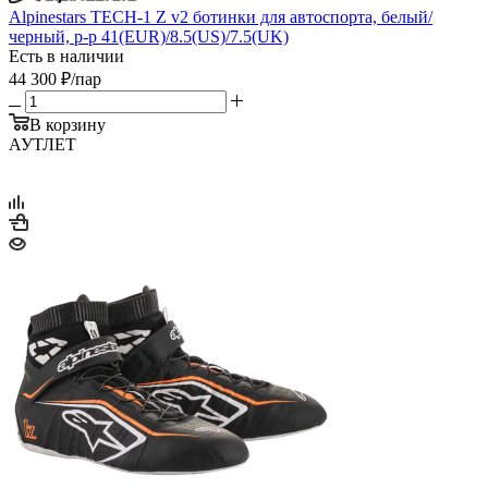
Alpinestars TECH-1 Z v2 ботинки для автоспорта, белый/
черный, р-р 41(EUR)/8.5(US)/7.5(UK)
Есть в наличии
44 300
₽
/пар
В корзину
АУТЛЕТ