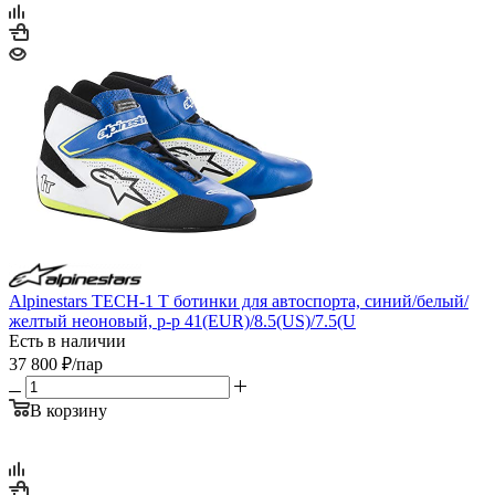
Alpinestars TECH-1 T ботинки для автоспорта, синий/белый/
желтый неоновый, р-р 41(EUR)/8.5(US)/7.5(U
Есть в наличии
37 800
₽
/пар
В корзину