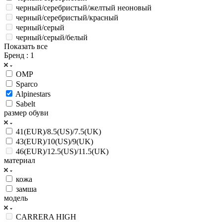
черный/серебристый/желтый неоновый
черный/серебристый/красный
черный/серый
черный/серый/белый
Показать все
Бренд
: 1
OMP
Sparco
Alpinestars
Sabelt
размер обуви
41(EUR)/8.5(US)/7.5(UK)
43(EUR)/10(US)/9(UK)
46(EUR)/12.5(US)/11.5(UK)
материал
кожа
замша
модель
CARRERA HIGH