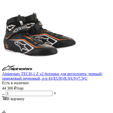
Alpinestars TECH-1 Z v2 ботинки для автоспорта, черный/
оранжевый неоновый, р-р 41(EUR)/8.5(US)/7.5(U
Есть в наличии
44 300
₽
/пар
В корзину