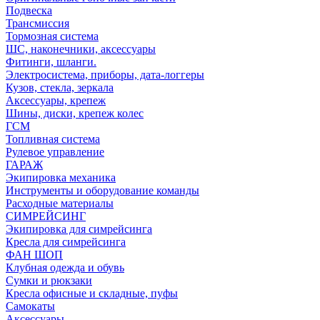
Подвеска
Трансмиссия
Тормозная система
ШС, наконечники, аксессуары
Фитинги, шланги.
Электросистема, приборы, дата-логгеры
Кузов, стекла, зеркала
Аксессуары, крепеж
Шины, диски, крепеж колес
ГСМ
Топливная система
Рулевое управление
ГАРАЖ
Экипировка механика
Инструменты и оборудование команды
Расходные материалы
СИМРЕЙСИНГ
Экипировка для симрейсинга
Кресла для симрейсинга
ФАН ШОП
Клубная одежда и обувь
Сумки и рюкзаки
Кресла офисные и складные, пуфы
Самокаты
Аксессуары