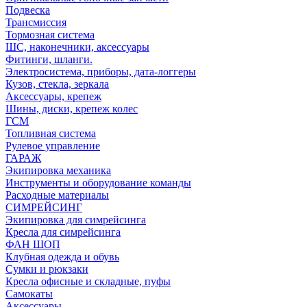
Подвеска
Трансмиссия
Тормозная система
ШС, наконечники, аксессуары
Фитинги, шланги.
Электросистема, приборы, дата-логгеры
Кузов, стекла, зеркала
Аксессуары, крепеж
Шины, диски, крепеж колес
ГСМ
Топливная система
Рулевое управление
ГАРАЖ
Экипировка механика
Инструменты и оборудование команды
Расходные материалы
СИМРЕЙСИНГ
Экипировка для симрейсинга
Кресла для симрейсинга
ФАН ШОП
Клубная одежда и обувь
Сумки и рюкзаки
Кресла офисные и складные, пуфы
Самокаты
Аксессуары