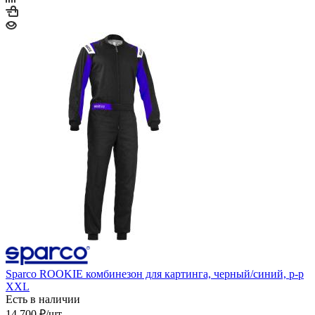
Sparco ROOKIE комбинезон для картинга, черный/синий, р-р
XXL
Есть в наличии
14 700
₽
/шт