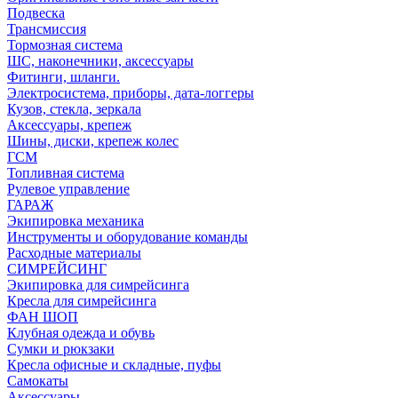
Подвеска
Трансмиссия
Тормозная система
ШС, наконечники, аксессуары
Фитинги, шланги.
Электросистема, приборы, дата-логгеры
Кузов, стекла, зеркала
Аксессуары, крепеж
Шины, диски, крепеж колес
ГСМ
Топливная система
Рулевое управление
ГАРАЖ
Экипировка механика
Инструменты и оборудование команды
Расходные материалы
СИМРЕЙСИНГ
Экипировка для симрейсинга
Кресла для симрейсинга
ФАН ШОП
Клубная одежда и обувь
Сумки и рюкзаки
Кресла офисные и складные, пуфы
Самокаты
Аксессуары