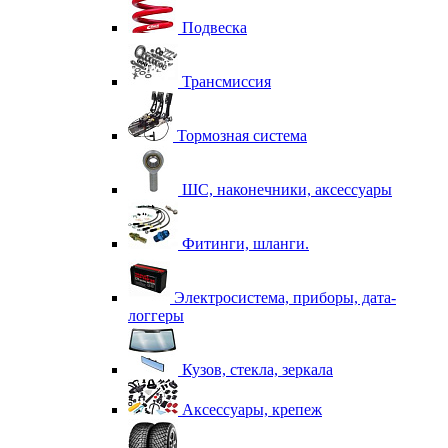
Подвеска
Трансмиссия
Тормозная система
ШС, наконечники, аксессуары
Фитинги, шланги.
Электросистема, приборы, дата-
логгеры
Кузов, стекла, зеркала
Аксессуары, крепеж