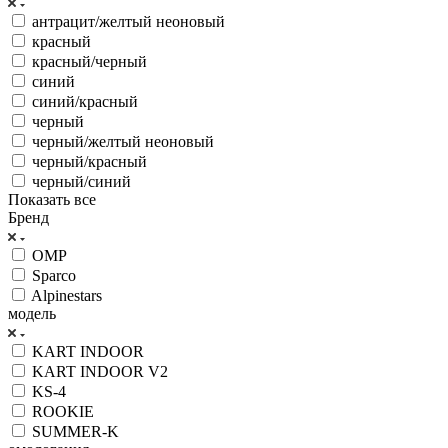
антрацит/желтый неоновый
красный
красный/черный
синий
синий/красный
черный
черный/желтый неоновый
черный/красный
черный/синий
Показать все
Бренд
OMP
Sparco
Alpinestars
модель
KART INDOOR
KART INDOOR V2
KS-4
ROOKIE
SUMMER-K