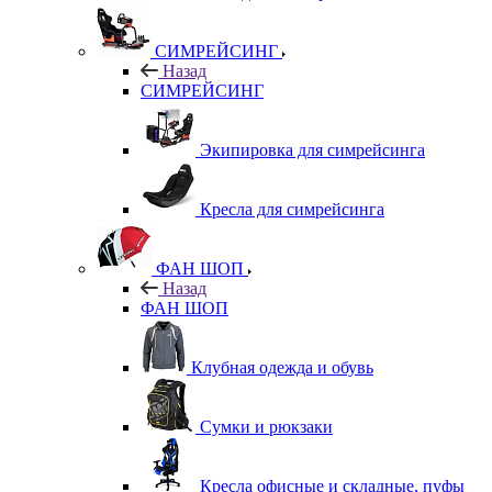
СИМРЕЙСИНГ
Назад
СИМРЕЙСИНГ
Экипировка для симрейсинга
Кресла для симрейсинга
ФАН ШОП
Назад
ФАН ШОП
Клубная одежда и обувь
Сумки и рюкзаки
Кресла офисные и складные, пуфы