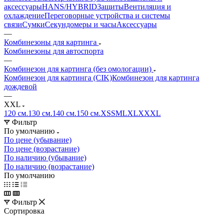
аксессуары
HANS/HYBRID
Защиты
Вентиляция и
охлаждение
Переговорные устройства и системы
связи
Сумки
Секундомеры и часы
Аксессуары
—
Комбинезоны для картинга
Комбинезоны для автоспорта
—
Комбинезон для картинга (без омологации)
Комбинезон для картинга (CIK)
Комбинезон для картинга
дождевой
—
XXL
120 см.
130 см.
140 см.
150 см.
XS
S
M
L
XL
XXXL
Фильтр
По умолчанию
По цене (убывание)
По цене (возрастание)
По наличию (убывание)
По наличию (возрастание)
По умолчанию
Фильтр
Сортировка