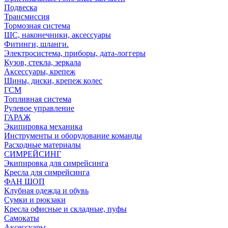
Подвеска
Трансмиссия
Тормозная система
ШС, наконечники, аксессуары
Фитинги, шланги.
Электросистема, приборы, дата-логгеры
Кузов, стекла, зеркала
Аксессуары, крепеж
Шины, диски, крепеж колес
ГСМ
Топливная система
Рулевое управление
ГАРАЖ
Экипировка механика
Инструменты и оборудование команды
Расходные материалы
СИМРЕЙСИНГ
Экипировка для симрейсинга
Кресла для симрейсинга
ФАН ШОП
Клубная одежда и обувь
Сумки и рюкзаки
Кресла офисные и складные, пуфы
Самокаты
Аксессуары