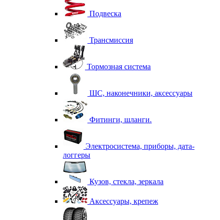
Подвеска
Трансмиссия
Тормозная система
ШС, наконечники, аксессуары
Фитинги, шланги.
Электросистема, приборы, дата-
логгеры
Кузов, стекла, зеркала
Аксессуары, крепеж