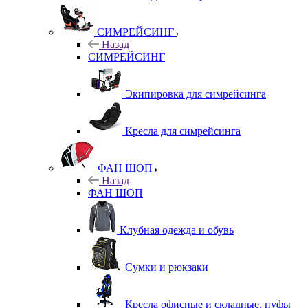
СИМРЕЙСИНГ
Назад
СИМРЕЙСИНГ
Экипировка для симрейсинга
Кресла для симрейсинга
ФАН ШОП
Назад
ФАН ШОП
Клубная одежда и обувь
Сумки и рюкзаки
Кресла офисные и складные, пуфы