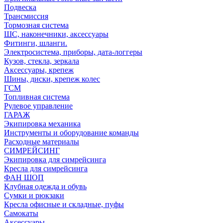
Подвеска
Трансмиссия
Тормозная система
ШС, наконечники, аксессуары
Фитинги, шланги.
Электросистема, приборы, дата-логгеры
Кузов, стекла, зеркала
Аксессуары, крепеж
Шины, диски, крепеж колес
ГСМ
Топливная система
Рулевое управление
ГАРАЖ
Экипировка механика
Инструменты и оборудование команды
Расходные материалы
СИМРЕЙСИНГ
Экипировка для симрейсинга
Кресла для симрейсинга
ФАН ШОП
Клубная одежда и обувь
Сумки и рюкзаки
Кресла офисные и складные, пуфы
Самокаты
Аксессуары