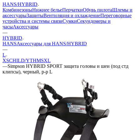
HANS/HYBRID
Комбинезоны
Нижнее белье
Перчатки
Обувь пилота
Шлемы и
аксессуары
Защиты
Вентиляция и охлаждение
Переговорные
устройства и системы связи
Сумки
Секундомеры и
часы
Аксессуары
—
HYBRID
HANS
Аксессуары для HANS/HYBRID
—
L
XS
CHILD/YTH
M
S
XL
—
Simpson HYBRID SPORT защита головы и шеи (под стд
клипсы), черный, р-р L