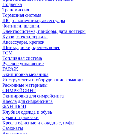
Подвеска
Трансмиссия
Тормозная система
ШС, наконечники, аксессуары
Фитинги, шланги.
Электросистема, приборы, дата-логгеры
Кузов, стекла, зеркала
Аксессуары, крепеж
Шины, диски, крепеж колес
ГСМ
Топливная система
Рулевое управление
ГАРАЖ
Экипировка механика
Инструменты и оборудование команды
Расходные материалы
СИМРЕЙСИНГ
Экипировка для симрейсинга
Кресла для симрейсинга
ФАН ШОП
Клубная одежда и обувь
Сумки и рюкзаки
Кресла офисные и складные, пуфы
Самокаты
Аксессуары