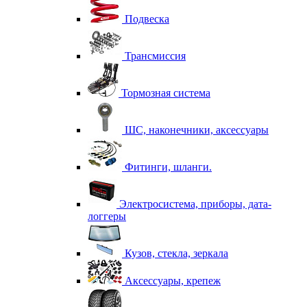
Подвеска
Трансмиссия
Тормозная система
ШС, наконечники, аксессуары
Фитинги, шланги.
Электросистема, приборы, дата-
логгеры
Кузов, стекла, зеркала
Аксессуары, крепеж