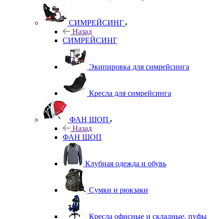
СИМРЕЙСИНГ
Назад
СИМРЕЙСИНГ
Экипировка для симрейсинга
Кресла для симрейсинга
ФАН ШОП
Назад
ФАН ШОП
Клубная одежда и обувь
Сумки и рюкзаки
Кресла офисные и складные, пуфы