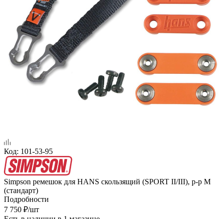
Код:
101-53-95
Simpson ремешок для HANS скользящий (SPORT II/III), р-р M
(стандарт)
Подробности
7 750
₽
/шт
Есть в наличии
в 1 магазине