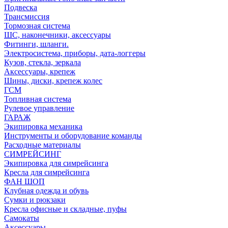
Подвеска
Трансмиссия
Тормозная система
ШС, наконечники, аксессуары
Фитинги, шланги.
Электросистема, приборы, дата-логгеры
Кузов, стекла, зеркала
Аксессуары, крепеж
Шины, диски, крепеж колес
ГСМ
Топливная система
Рулевое управление
ГАРАЖ
Экипировка механика
Инструменты и оборудование команды
Расходные материалы
СИМРЕЙСИНГ
Экипировка для симрейсинга
Кресла для симрейсинга
ФАН ШОП
Клубная одежда и обувь
Сумки и рюкзаки
Кресла офисные и складные, пуфы
Самокаты
Аксессуары