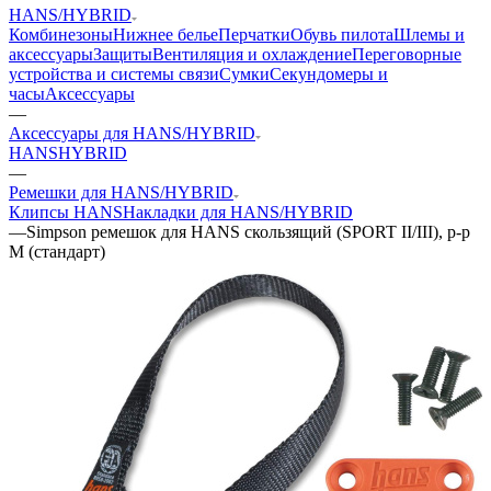
HANS/HYBRID
Комбинезоны
Нижнее белье
Перчатки
Обувь пилота
Шлемы и
аксессуары
Защиты
Вентиляция и охлаждение
Переговорные
устройства и системы связи
Сумки
Секундомеры и
часы
Аксессуары
—
Аксессуары для HANS/HYBRID
HANS
HYBRID
—
Ремешки для HANS/HYBRID
Клипсы HANS
Накладки для HANS/HYBRID
—
Simpson ремешок для HANS скользящий (SPORT II/III), р-р
M (стандарт)