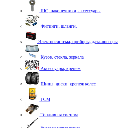
ШС, наконечники, аксессуары
Фитинги, шланги.
Электросистема, приборы, дата-логгеры
Кузов, стекла, зеркала
Аксессуары, крепеж
Шины, диски, крепеж колес
ГСМ
Топливная система