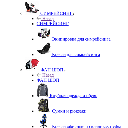
СИМРЕЙСИНГ
Назад
СИМРЕЙСИНГ
Экипировка для симрейсинга
Кресла для симрейсинга
ФАН ШОП
Назад
ФАН ШОП
Клубная одежда и обувь
Сумки и рюкзаки
Кресла офисные и складные, пуфы