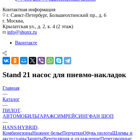
Контактная информация
г. Санкт-Петербург, Большеохтинский пр., д. 6
г. Москва,
Крылатская ул., д. 2, к. 4 (2 этаж)
info@shonx.ru
Вконтакте
Stand 21 насос для пневмо-накладок
Главная
—
Каталог
—
ПИЛОТ
АВТОМОБИЛЬ
ГАРАЖ
СИМРЕЙСИНГ
ФАН ШОП
—
HANS/HYBRID
Комбинезоны
Нижнее белье
Перчатки
Обувь пилота
Шлемы и
аксессуары
Защиты
Вентиляция и охлаждение
Переговорные