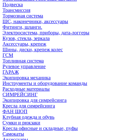
Подвеска
Трансмиссия
Тормозная система
ШС, наконечники, аксессуары
Фитинги, шланги.
Электросистема, приборы, дата-логгеры
Кузов, стекла, зеркала
Аксессуары, крепеж
Шины, диски, крепеж колес
ГСМ
Топливная система
Рулевое управление
ГАРАЖ
Экипировка механика
Инструменты и оборудование команды
Расходные материалы
СИМРЕЙСИНГ
Экипировка для симрейсинга
Кресла для симрейсинга
ФАН ШОП
Клубная одежда и обувь
Сумки и рюкзаки
Кресла офисные и складные, пуфы
Самокаты
Аксессуары