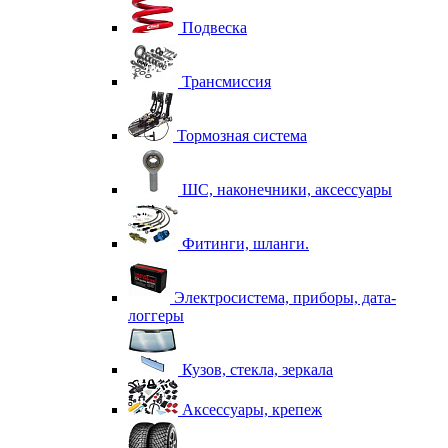
Подвеска
Трансмиссия
Тормозная система
ШС, наконечники, аксессуары
Фитинги, шланги.
Электросистема, приборы, дата-
логгеры
Кузов, стекла, зеркала
Аксессуары, крепеж