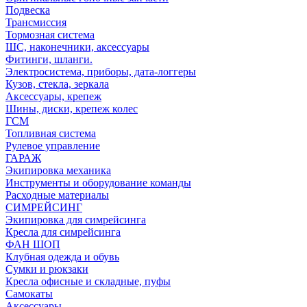
Подвеска
Трансмиссия
Тормозная система
ШС, наконечники, аксессуары
Фитинги, шланги.
Электросистема, приборы, дата-логгеры
Кузов, стекла, зеркала
Аксессуары, крепеж
Шины, диски, крепеж колес
ГСМ
Топливная система
Рулевое управление
ГАРАЖ
Экипировка механика
Инструменты и оборудование команды
Расходные материалы
СИМРЕЙСИНГ
Экипировка для симрейсинга
Кресла для симрейсинга
ФАН ШОП
Клубная одежда и обувь
Сумки и рюкзаки
Кресла офисные и складные, пуфы
Самокаты
Аксессуары