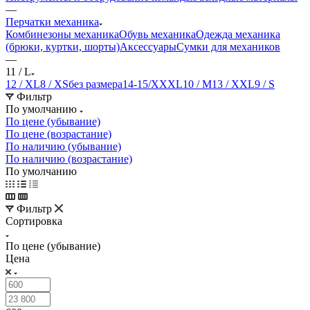
—
Перчатки механика
Комбинезоны механика
Обувь механика
Одежда механика
(брюки, куртки, шорты)
Аксессуары
Сумки для механиков
—
11 / L
12 / XL
8 / XS
без размера
14-15/XXXL
10 / M
13 / XXL
9 / S
Фильтр
По умолчанию
По цене (убывание)
По цене (возрастание)
По наличию (убывание)
По наличию (возрастание)
По умолчанию
Фильтр
Сортировка
По цене (убывание)
Цена