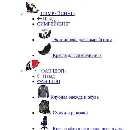
СИМРЕЙСИНГ
Назад
СИМРЕЙСИНГ
Экипировка для симрейсинга
Кресла для симрейсинга
ФАН ШОП
Назад
ФАН ШОП
Клубная одежда и обувь
Сумки и рюкзаки
Кресла офисные и складные, пуфы