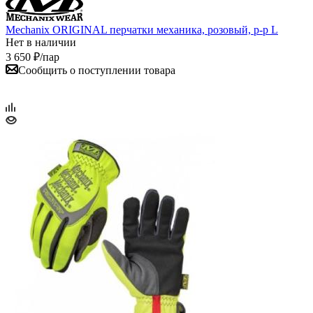
Mechanix ORIGINAL перчатки механика, розовый, р-р L
Нет в наличии
3 650
₽
/пар
Сообщить о поступлении товара