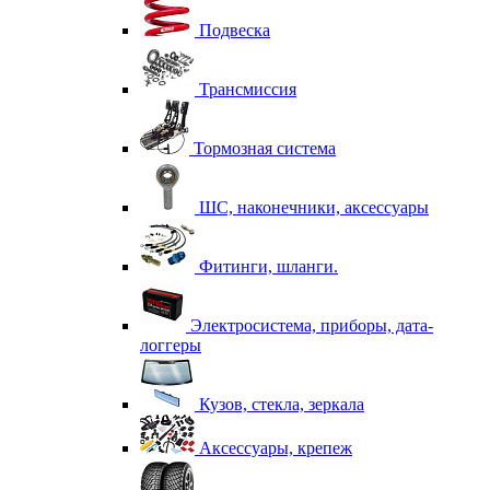
Подвеска
Трансмиссия
Тормозная система
ШС, наконечники, аксессуары
Фитинги, шланги.
Электросистема, приборы, дата-
логгеры
Кузов, стекла, зеркала
Аксессуары, крепеж