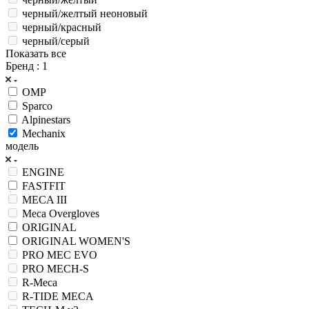
черный/желтый неоновый
черный/красный
черный/серый
Показать все
Бренд
: 1
OMP
Sparco
Alpinestars
Mechanix
модель
ENGINE
FASTFIT
MECA III
Meca Overgloves
ORIGINAL
ORIGINAL WOMEN'S
PRO MEC EVO
PRO MECH-S
R-Meca
R-TIDE MECA