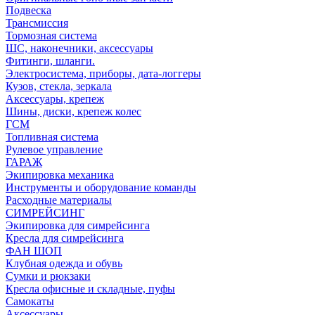
Подвеска
Трансмиссия
Тормозная система
ШС, наконечники, аксессуары
Фитинги, шланги.
Электросистема, приборы, дата-логгеры
Кузов, стекла, зеркала
Аксессуары, крепеж
Шины, диски, крепеж колес
ГСМ
Топливная система
Рулевое управление
ГАРАЖ
Экипировка механика
Инструменты и оборудование команды
Расходные материалы
СИМРЕЙСИНГ
Экипировка для симрейсинга
Кресла для симрейсинга
ФАН ШОП
Клубная одежда и обувь
Сумки и рюкзаки
Кресла офисные и складные, пуфы
Самокаты
Аксессуары