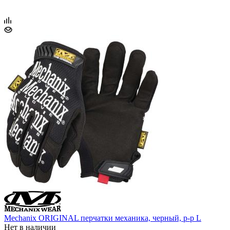
Mechanix ORIGINAL перчатки механика, черный, р-р L
Нет в наличии