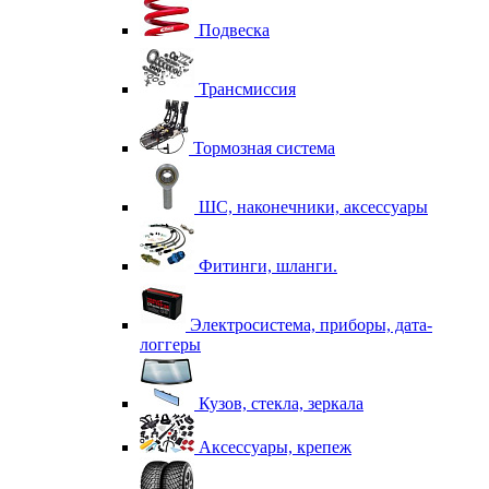
Подвеска
Трансмиссия
Тормозная система
ШС, наконечники, аксессуары
Фитинги, шланги.
Электросистема, приборы, дата-
логгеры
Кузов, стекла, зеркала
Аксессуары, крепеж