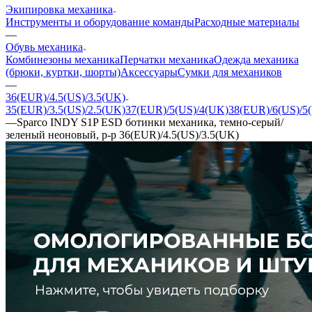
Экипировка механика
Инструменты и оборудование команды
Расходные материалы
—
Обувь механика
Комбинезоны механика
Перчатки механика
Одежда механика
(брюки, куртки, шорты)
Аксессуары
Сумки для механиков
—
36(EUR)/4.5(US)/3.5(UK)
35(EUR)/3.5(US)/2.5(UK)
37(EUR)/5(US)/4(UK)
38(EUR)/6(US)/5
—
Sparco INDY S1P ESD ботинки механика, темно-серый/
зеленый неоновый, р-р 36(EUR)/4.5(US)/3.5(UK)