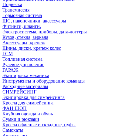
Подвеска
Трансмиссия
Тормозная система
ШС, наконечники, аксессуары
Фитинги, шланги.
Электросистема, приборы, дата-логгеры
Кузов, стекла, зеркала
Аксессуары, крепеж
Шины, диски, крепеж колес
ГСМ
Топливная система
Рулевое управление
ГАРАЖ
Экипировка механика
Инструменты и оборудование команды
Расходные материалы
СИМРЕЙСИНГ
Экипировка для симрейсинга
Кресла для симрейсинга
ФАН ШОП
Клубная одежда и обувь
Сумки и рюкзаки
Кресла офисные и складные, пуфы
Самокаты
Аксессуары