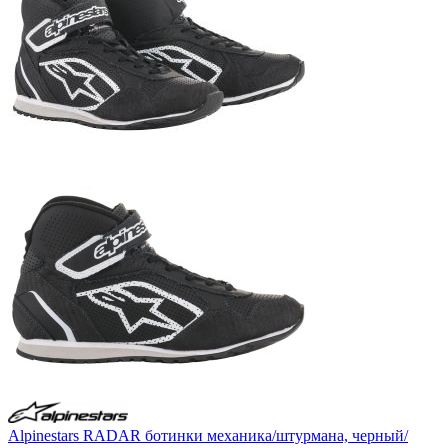
Alpinestars RADAR ботинки механика/штурмана, черный/