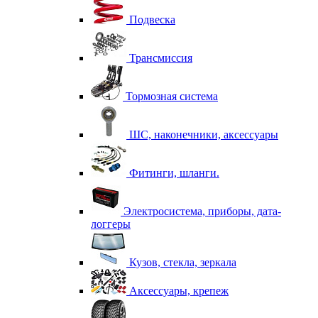
Подвеска
Трансмиссия
Тормозная система
ШС, наконечники, аксессуары
Фитинги, шланги.
Электросистема, приборы, дата-
логгеры
Кузов, стекла, зеркала
Аксессуары, крепеж