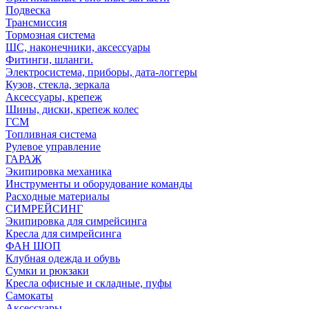
Подвеска
Трансмиссия
Тормозная система
ШС, наконечники, аксессуары
Фитинги, шланги.
Электросистема, приборы, дата-логгеры
Кузов, стекла, зеркала
Аксессуары, крепеж
Шины, диски, крепеж колес
ГСМ
Топливная система
Рулевое управление
ГАРАЖ
Экипировка механика
Инструменты и оборудование команды
Расходные материалы
СИМРЕЙСИНГ
Экипировка для симрейсинга
Кресла для симрейсинга
ФАН ШОП
Клубная одежда и обувь
Сумки и рюкзаки
Кресла офисные и складные, пуфы
Самокаты
Аксессуары