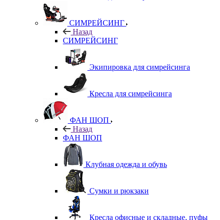
СИМРЕЙСИНГ
Назад
СИМРЕЙСИНГ
Экипировка для симрейсинга
Кресла для симрейсинга
ФАН ШОП
Назад
ФАН ШОП
Клубная одежда и обувь
Сумки и рюкзаки
Кресла офисные и складные, пуфы