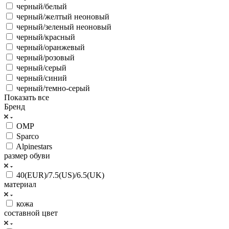
черный/белый
черный/желтый неоновый
черный/зеленый неоновый
черный/красный
черный/оранжевый
черный/розовый
черный/серый
черный/синий
черный/темно-серый
Показать все
Бренд
OMP
Sparco
Alpinestars
размер обуви
40(EUR)/7.5(US)/6.5(UK)
материал
кожа
составной цвет