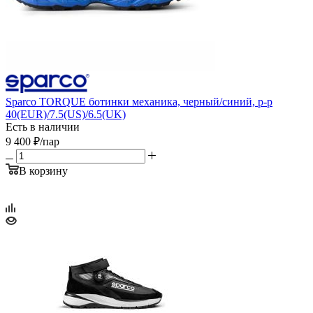
Sparco TORQUE ботинки механика, черный/синий, р-р
40(EUR)/7.5(US)/6.5(UK)
Есть в наличии
9 400
₽
/пар
В корзину