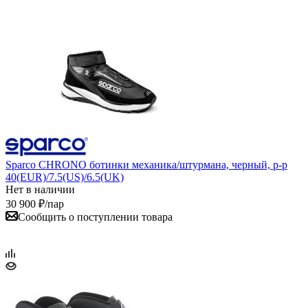
Sparco CHRONO ботинки механика/штурмана, черный, р-р
40(EUR)/7.5(US)/6.5(UK)
Нет в наличии
30 900
₽
/пар
Сообщить о поступлении товара