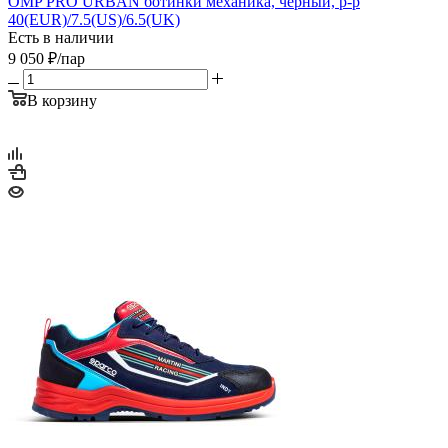
OMP PRO URBAN ботинки механика, черный, р-р
40(EUR)/7.5(US)/6.5(UK)
Есть в наличии
9 050
₽
/пар
В корзину