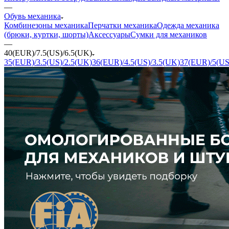
—
Обувь механика
Комбинезоны механика
Перчатки механика
Одежда механика
(брюки, куртки, шорты)
Аксессуары
Сумки для механиков
—
40(EUR)/7.5(US)/6.5(UK)
35(EUR)/3.5(US)/2.5(UK)
36(EUR)/4.5(US)/3.5(UK)
37(EUR)/5(US