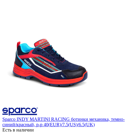
Sparco INDY MARTINI RACING ботинки механика, темно-
синий/красный, р-р 40(EUR)/7.5(US)/6.5(UK)
Есть в наличии