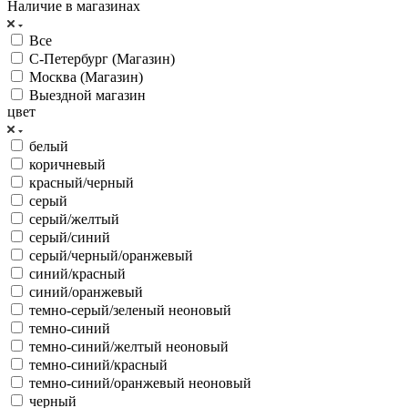
Наличие в магазинах
Все
С-Петербург (Магазин)
Москва (Магазин)
Выездной магазин
цвет
белый
коричневый
красный/черный
серый
серый/желтый
серый/синий
серый/черный/оранжевый
синий/красный
синий/оранжевый
темно-серый/зеленый неоновый
темно-синий
темно-синий/желтый неоновый
темно-синий/красный
темно-синий/оранжевый неоновый
черный