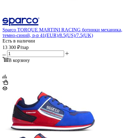
Sparco TORQUE MARTINI RACING ботинки механика,
темно-синий, р-р 41(EUR)/8.5(US)/7.5(UK)
Есть в наличии
13 300
₽
/пар
В корзину