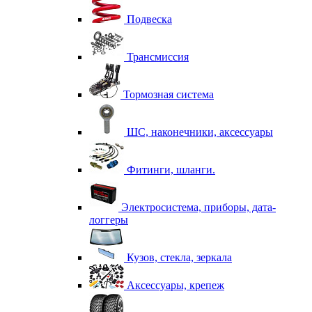
Подвеска
Трансмиссия
Тормозная система
ШС, наконечники, аксессуары
Фитинги, шланги.
Электросистема, приборы, дата-
логгеры
Кузов, стекла, зеркала
Аксессуары, крепеж