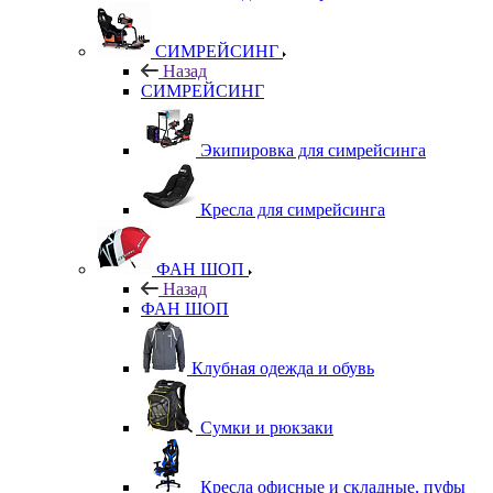
СИМРЕЙСИНГ
Назад
СИМРЕЙСИНГ
Экипировка для симрейсинга
Кресла для симрейсинга
ФАН ШОП
Назад
ФАН ШОП
Клубная одежда и обувь
Сумки и рюкзаки
Кресла офисные и складные, пуфы