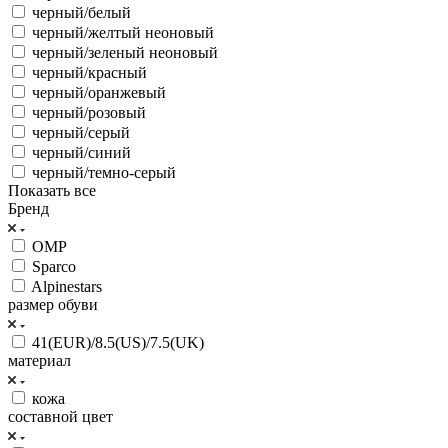
черный/белый
черный/желтый неоновый
черный/зеленый неоновый
черный/красный
черный/оранжевый
черный/розовый
черный/серый
черный/синий
черный/темно-серый
Показать все
Бренд
OMP
Sparco
Alpinestars
размер обуви
41(EUR)/8.5(US)/7.5(UK)
материал
кожа
составной цвет