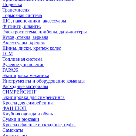
Подвеска
Трансмиссия
Тормозная система
ШС, наконечники, аксессуары
Фитинги, шланги.
Электросистема, приборы, дата-логгеры
Кузов, стекла, зеркала
Аксессуары, крепеж
Шины, диски, крепеж колес
ГСМ
Топливная система
Рулевое управление
ГАРАЖ
Экипировка механика
Инструменты и оборудование команды
Расходные материалы
СИМРЕЙСИНГ
Экипировка для симрейсинга
Кресла для симрейсинга
ФАН ШОП
Клубная одежда и обувь
Сумки и рюкзаки
Кресла офисные и складные, пуфы
Самокаты
Аксессуары