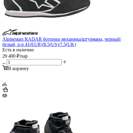
Alpinestars RADAR ботинки механика/штурмана, черный/
белый, р-р 41(EUR)/8.5(US)/7.5(UK)
Есть в наличии
29 400
₽
/пар
В корзину