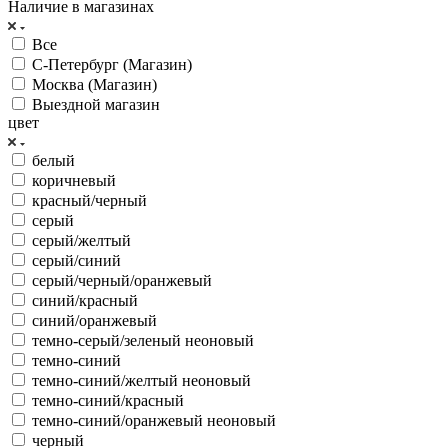
Наличие в магазинах
Все
С-Петербург (Магазин)
Москва (Магазин)
Выездной магазин
цвет
белый
коричневый
красный/черный
серый
серый/желтый
серый/синий
серый/черный/оранжевый
синий/красный
синий/оранжевый
темно-серый/зеленый неоновый
темно-синий
темно-синий/желтый неоновый
темно-синий/красный
темно-синий/оранжевый неоновый
черный