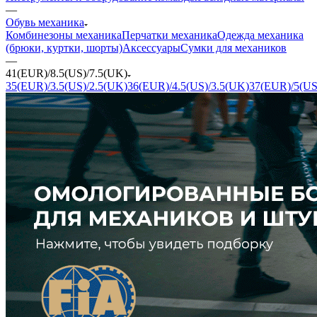
—
Обувь механика
Комбинезоны механика
Перчатки механика
Одежда механика
(брюки, куртки, шорты)
Аксессуары
Сумки для механиков
—
41(EUR)/8.5(US)/7.5(UK)
35(EUR)/3.5(US)/2.5(UK)
36(EUR)/4.5(US)/3.5(UK)
37(EUR)/5(US