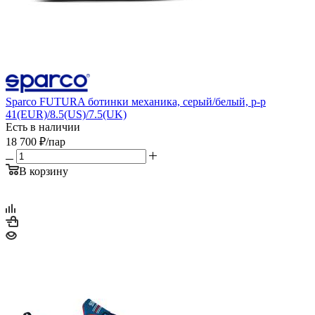
Sparco FUTURA ботинки механика, серый/белый, р-р
41(EUR)/8.5(US)/7.5(UK)
Есть в наличии
18 700
₽
/пар
В корзину