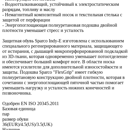
- Водоотталкивающий, устойчивый к электростатическим
разрядам, топливу и маслу
- Немагнитный композитный носок и текстильная стелька с
защитой от перфорации
- Энергопоглощающая полиуретановая подошва двойной
плотности уменьшает стресс и усталость
Защитная обувь Sparco Indy-E изготовлена с использованием
специального регенерированного материала, защищающего
от истирания, с дышащей микроперфорированной подкладкой
из 3D-ткани, которая одновременно уменьшает потоотделение
и обеспечивает больший комфорт ноге. В области носка
имеются усилители для дополнительной износостойкости и
защиты. Подошва Sparco "FlexGrip" имеет гибкую
полиуретановую конструкцию двойной плотности, которая в
сочетании с энергопоглощающей пяточной частью помогает
уменьшить нагрузку и усталость нижних конечностей и
позвоночника.
Одобрен EN ISO 20345.2011
Базовая единица
пар
размер обуви
36(EUR)/4.5(US)/3.5(UK)
Наличие