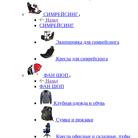
СИМРЕЙСИНГ
Назад
СИМРЕЙСИНГ
Экипировка для симрейсинга
Кресла для симрейсинга
ФАН ШОП
Назад
ФАН ШОП
Клубная одежда и обувь
Сумки и рюкзаки
Кресла офисные и складные, пуфы