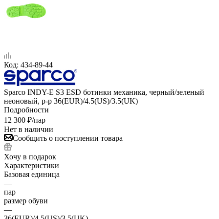
Код:
434-89-44
Sparco INDY-E S3 ESD ботинки механика, черный/зеленый
неоновый, р-р 36(EUR)/4.5(US)/3.5(UK)
Подробности
12 300
₽
/пар
Нет в наличии
Сообщить о поступлении товара
Хочу в подарок
Характеристики
Базовая единица
—
пар
размер обуви
—
36(EUR)/4.5(US)/3.5(UK)