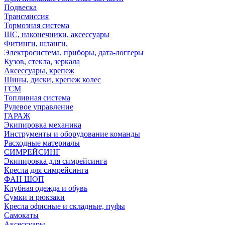
Подвеска
Трансмиссия
Тормозная система
ШС, наконечники, аксессуары
Фитинги, шланги.
Электросистема, приборы, дата-логгеры
Кузов, стекла, зеркала
Аксессуары, крепеж
Шины, диски, крепеж колес
ГСМ
Топливная система
Рулевое управление
ГАРАЖ
Экипировка механика
Инструменты и оборудование команды
Расходные материалы
СИМРЕЙСИНГ
Экипировка для симрейсинга
Кресла для симрейсинга
ФАН ШОП
Клубная одежда и обувь
Сумки и рюкзаки
Кресла офисные и складные, пуфы
Самокаты
Аксессуары