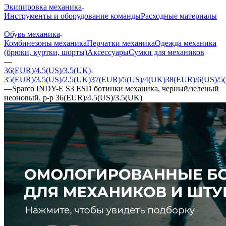
Экипировка механика
Инструменты и оборудование команды
Расходные материалы
—
Обувь механика
Комбинезоны механика
Перчатки механика
Одежда механика
(брюки, куртки, шорты)
Аксессуары
Сумки для механиков
—
36(EUR)/4.5(US)/3.5(UK)
35(EUR)/3.5(US)/2.5(UK)
37(EUR)/5(US)/4(UK)
38(EUR)/6(US)/5
—
Sparco INDY-E S3 ESD ботинки механика, черный/зеленый
неоновый, р-р 36(EUR)/4.5(US)/3.5(UK)