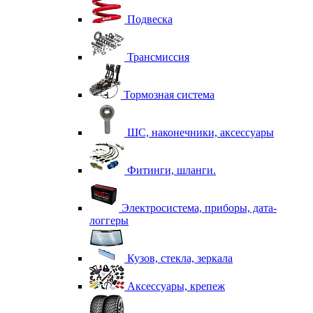
Подвеска
Трансмиссия
Тормозная система
ШС, наконечники, аксессуары
Фитинги, шланги.
Электросистема, приборы, дата-
логгеры
Кузов, стекла, зеркала
Аксессуары, крепеж