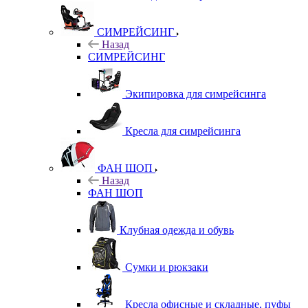
СИМРЕЙСИНГ
Назад
СИМРЕЙСИНГ
Экипировка для симрейсинга
Кресла для симрейсинга
ФАН ШОП
Назад
ФАН ШОП
Клубная одежда и обувь
Сумки и рюкзаки
Кресла офисные и складные, пуфы