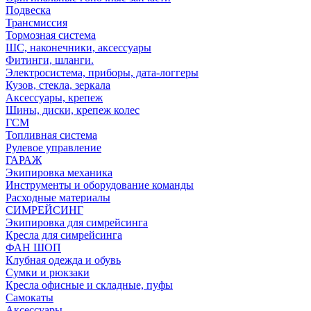
Подвеска
Трансмиссия
Тормозная система
ШС, наконечники, аксессуары
Фитинги, шланги.
Электросистема, приборы, дата-логгеры
Кузов, стекла, зеркала
Аксессуары, крепеж
Шины, диски, крепеж колес
ГСМ
Топливная система
Рулевое управление
ГАРАЖ
Экипировка механика
Инструменты и оборудование команды
Расходные материалы
СИМРЕЙСИНГ
Экипировка для симрейсинга
Кресла для симрейсинга
ФАН ШОП
Клубная одежда и обувь
Сумки и рюкзаки
Кресла офисные и складные, пуфы
Самокаты
Аксессуары