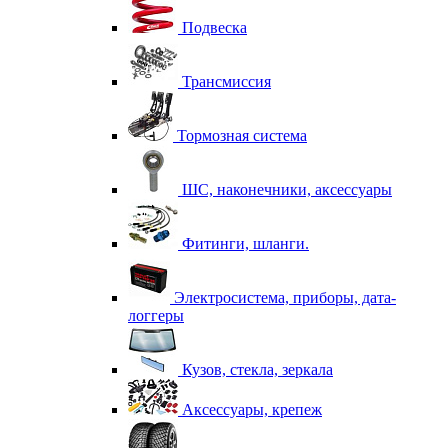
Подвеска
Трансмиссия
Тормозная система
ШС, наконечники, аксессуары
Фитинги, шланги.
Электросистема, приборы, дата-
логгеры
Кузов, стекла, зеркала
Аксессуары, крепеж