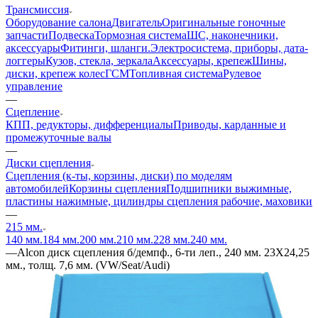
Трансмиссия
Оборудование салона
Двигатель
Оригинальные гоночные
запчасти
Подвеска
Тормозная система
ШС, наконечники,
аксессуары
Фитинги, шланги.
Электросистема, приборы, дата-
логгеры
Кузов, стекла, зеркала
Аксессуары, крепеж
Шины,
диски, крепеж колес
ГСМ
Топливная система
Рулевое
управление
—
Сцепление
КПП, редукторы, дифференциалы
Приводы, карданные и
промежуточные валы
—
Диски сцепления
Сцепления (к-ты, корзины, диски) по моделям
автомобилей
Корзины сцепления
Подшипники выжимные,
пластины нажимные, цилиндры сцепления рабочие, маховики
—
215 мм.
140 мм.
184 мм.
200 мм.
210 мм.
228 мм.
240 мм.
—
Alcon диск сцепления б/демпф., 6-ти леп., 240 мм. 23Х24,25
мм., толщ. 7,6 мм. (VW/Seat/Audi)