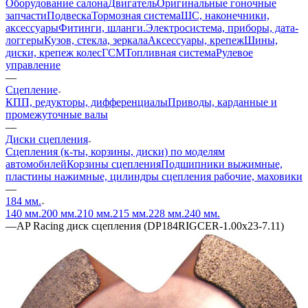
Оборудование салона
Двигатель
Оригинальные гоночные
запчасти
Подвеска
Тормозная система
ШС, наконечники,
аксессуары
Фитинги, шланги.
Электросистема, приборы, дата-
логгеры
Кузов, стекла, зеркала
Аксессуары, крепеж
Шины,
диски, крепеж колес
ГСМ
Топливная система
Рулевое
управление
—
Сцепление
КПП, редукторы, дифференциалы
Приводы, карданные и
промежуточные валы
—
Диски сцепления
Сцепления (к-ты, корзины, диски) по моделям
автомобилей
Корзины сцепления
Подшипники выжимные,
пластины нажимные, цилиндры сцепления рабочие, маховики
—
184 мм.
140 мм.
200 мм.
210 мм.
215 мм.
228 мм.
240 мм.
—
AP Racing диск сцепления (DP184RIGCER-1.00x23-7.11)