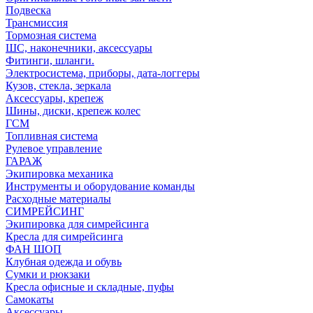
Подвеска
Трансмиссия
Тормозная система
ШС, наконечники, аксессуары
Фитинги, шланги.
Электросистема, приборы, дата-логгеры
Кузов, стекла, зеркала
Аксессуары, крепеж
Шины, диски, крепеж колес
ГСМ
Топливная система
Рулевое управление
ГАРАЖ
Экипировка механика
Инструменты и оборудование команды
Расходные материалы
СИМРЕЙСИНГ
Экипировка для симрейсинга
Кресла для симрейсинга
ФАН ШОП
Клубная одежда и обувь
Сумки и рюкзаки
Кресла офисные и складные, пуфы
Самокаты
Аксессуары