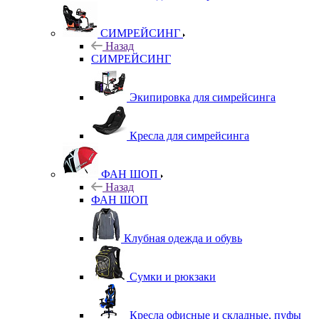
СИМРЕЙСИНГ
Назад
СИМРЕЙСИНГ
Экипировка для симрейсинга
Кресла для симрейсинга
ФАН ШОП
Назад
ФАН ШОП
Клубная одежда и обувь
Сумки и рюкзаки
Кресла офисные и складные, пуфы