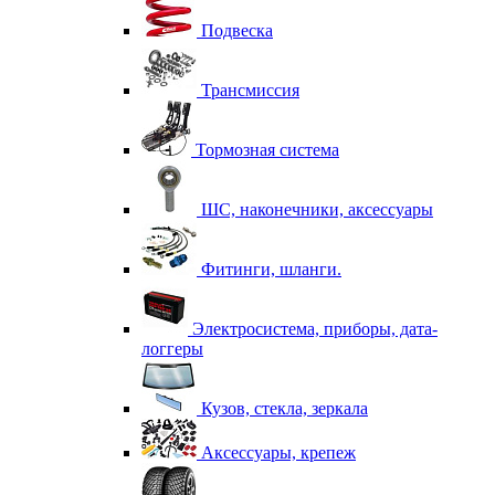
Подвеска
Трансмиссия
Тормозная система
ШС, наконечники, аксессуары
Фитинги, шланги.
Электросистема, приборы, дата-
логгеры
Кузов, стекла, зеркала
Аксессуары, крепеж