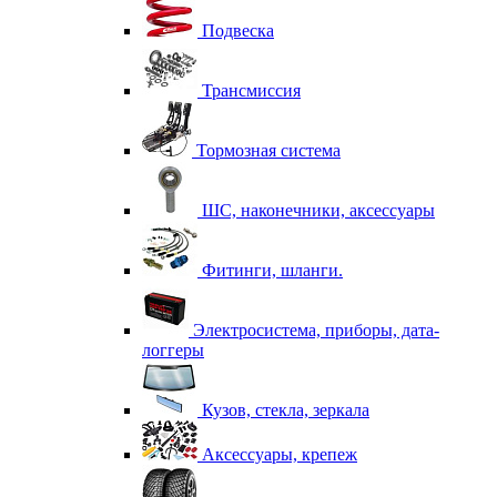
Подвеска
Трансмиссия
Тормозная система
ШС, наконечники, аксессуары
Фитинги, шланги.
Электросистема, приборы, дата-
логгеры
Кузов, стекла, зеркала
Аксессуары, крепеж