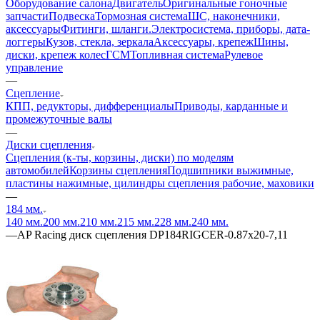
Оборудование салона
Двигатель
Оригинальные гоночные
запчасти
Подвеска
Тормозная система
ШС, наконечники,
аксессуары
Фитинги, шланги.
Электросистема, приборы, дата-
логгеры
Кузов, стекла, зеркала
Аксессуары, крепеж
Шины,
диски, крепеж колес
ГСМ
Топливная система
Рулевое
управление
—
Сцепление
КПП, редукторы, дифференциалы
Приводы, карданные и
промежуточные валы
—
Диски сцепления
Сцепления (к-ты, корзины, диски) по моделям
автомобилей
Корзины сцепления
Подшипники выжимные,
пластины нажимные, цилиндры сцепления рабочие, маховики
—
184 мм.
140 мм.
200 мм.
210 мм.
215 мм.
228 мм.
240 мм.
—
AP Racing диск сцепления DP184RIGCER-0.87x20-7,11