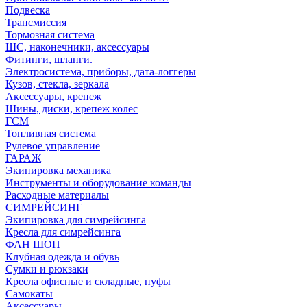
Подвеска
Трансмиссия
Тормозная система
ШС, наконечники, аксессуары
Фитинги, шланги.
Электросистема, приборы, дата-логгеры
Кузов, стекла, зеркала
Аксессуары, крепеж
Шины, диски, крепеж колес
ГСМ
Топливная система
Рулевое управление
ГАРАЖ
Экипировка механика
Инструменты и оборудование команды
Расходные материалы
СИМРЕЙСИНГ
Экипировка для симрейсинга
Кресла для симрейсинга
ФАН ШОП
Клубная одежда и обувь
Сумки и рюкзаки
Кресла офисные и складные, пуфы
Самокаты
Аксессуары