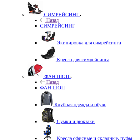
СИМРЕЙСИНГ
Назад
СИМРЕЙСИНГ
Экипировка для симрейсинга
Кресла для симрейсинга
ФАН ШОП
Назад
ФАН ШОП
Клубная одежда и обувь
Сумки и рюкзаки
Кресла офисные и складные, пуфы