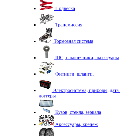
Подвеска
Трансмиссия
Тормозная система
ШС, наконечники, аксессуары
Фитинги, шланги.
Электросистема, приборы, дата-
логгеры
Кузов, стекла, зеркала
Аксессуары, крепеж