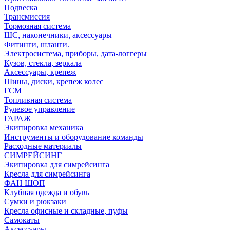
Подвеска
Трансмиссия
Тормозная система
ШС, наконечники, аксессуары
Фитинги, шланги.
Электросистема, приборы, дата-логгеры
Кузов, стекла, зеркала
Аксессуары, крепеж
Шины, диски, крепеж колес
ГСМ
Топливная система
Рулевое управление
ГАРАЖ
Экипировка механика
Инструменты и оборудование команды
Расходные материалы
СИМРЕЙСИНГ
Экипировка для симрейсинга
Кресла для симрейсинга
ФАН ШОП
Клубная одежда и обувь
Сумки и рюкзаки
Кресла офисные и складные, пуфы
Самокаты
Аксессуары