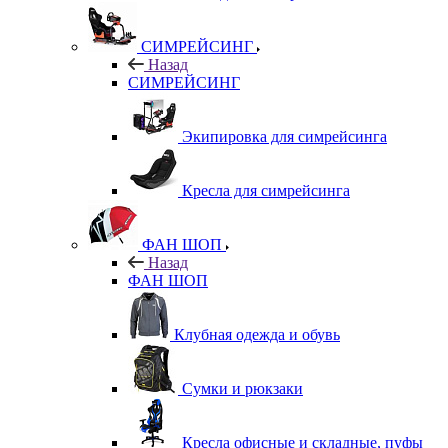
СИМРЕЙСИНГ
Назад
СИМРЕЙСИНГ
Экипировка для симрейсинга
Кресла для симрейсинга
ФАН ШОП
Назад
ФАН ШОП
Клубная одежда и обувь
Сумки и рюкзаки
Кресла офисные и складные, пуфы