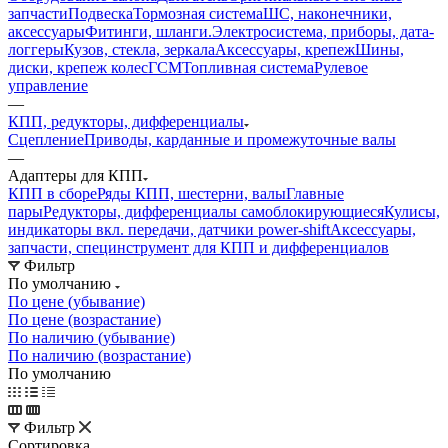
запчасти
Подвеска
Тормозная система
ШС, наконечники,
аксессуары
Фитинги, шланги.
Электросистема, приборы, дата-
логгеры
Кузов, стекла, зеркала
Аксессуары, крепеж
Шины,
диски, крепеж колес
ГСМ
Топливная система
Рулевое
управление
—
КПП, редукторы, дифференциалы
Сцепление
Приводы, карданные и промежуточные валы
—
Адаптеры для КПП
КПП в сборе
Ряды КПП, шестерни, валы
Главные
пары
Редукторы, дифференциалы самоблокирующиеся
Кулисы,
индикаторы вкл. передачи, датчики power-shift
Аксессуары,
запчасти, специнструмент для КПП и дифференциалов
Фильтр
По умолчанию
По цене (убывание)
По цене (возрастание)
По наличию (убывание)
По наличию (возрастание)
По умолчанию
Фильтр
Сортировка