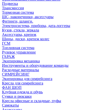
Подвеска
Трансмиссия
Тормозная система
ШС, наконечники, аксессуары
Фитинги, шланги.
Электросистема, приборы, дата-логгеры
Кузов, стекла, зеркала
Аксессуары, крепеж
Шины, диски, крепеж колес
ГСМ
Топливная система
Рулевое управление
ГАРАЖ
Экипировка механика
Инструменты и оборудование команды
Расходные материалы
СИМРЕЙСИНГ
Экипировка для симрейсинга
Кресла для симрейсинга
ФАН ШОП
Клубная одежда и обувь
Сумки и рюкзаки
Кресла офисные и складные, пуфы
Самокаты
Аксессуары