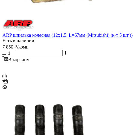
ARP шпилька колесная (12х1.5, L=67мм (Mitsubishi) (к-т 5 шт.))
Есть в наличии
7 850
₽
/комп
В корзину