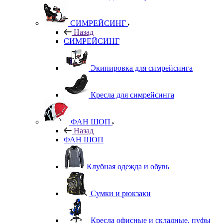
СИМРЕЙСИНГ
Назад
СИМРЕЙСИНГ
Экипировка для симрейсинга
Кресла для симрейсинга
ФАН ШОП
Назад
ФАН ШОП
Клубная одежда и обувь
Сумки и рюкзаки
Кресла офисные и складные, пуфы