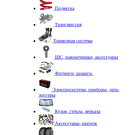
Подвеска
Трансмиссия
Тормозная система
ШС, наконечники, аксессуары
Фитинги, шланги.
Электросистема, приборы, дата-
логгеры
Кузов, стекла, зеркала
Аксессуары, крепеж