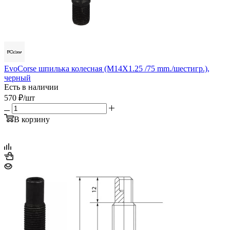
EvoCorse шпилька колесная (M14X1.25 /75 mm./шестигр.),
черный
Есть в наличии
570
₽
/шт
В корзину