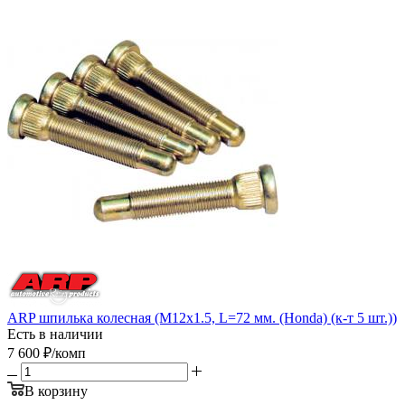
ARP шпилька колесная (M12х1.5, L=72 мм. (Honda) (к-т 5 шт.))
Есть в наличии
7 600
₽
/комп
В корзину