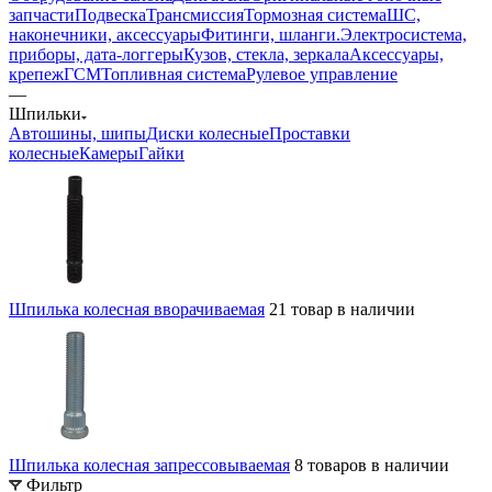
запчасти
Подвеска
Трансмиссия
Тормозная система
ШС,
наконечники, аксессуары
Фитинги, шланги.
Электросистема,
приборы, дата-логгеры
Кузов, стекла, зеркала
Аксессуары,
крепеж
ГСМ
Топливная система
Рулевое управление
—
Шпильки
Автошины, шипы
Диски колесные
Проставки
колесные
Камеры
Гайки
Шпилька колесная вворачиваемая
21 товар в наличии
Шпилька колесная запрессовываемая
8 товаров в наличии
Фильтр