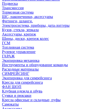
Подвеска
Трансмиссия
Тормозная система
ШС, наконечники, аксессуары
Фитинги, шланги.
Электросистема, приборы, дата-логгеры
Кузов, стекла, зеркала
Аксессуары, крепеж
Шины, диски, крепеж колес
ГСМ
Топливная система
Рулевое управление
ГАРАЖ
Экипировка механика
Инструменты и оборудование команды
Расходные материалы
СИМРЕЙСИНГ
Экипировка для симрейсинга
Кресла для симрейсинга
ФАН ШОП
Клубная одежда и обувь
Сумки и рюкзаки
Кресла офисные и складные, пуфы
Самокаты
Аксессуары